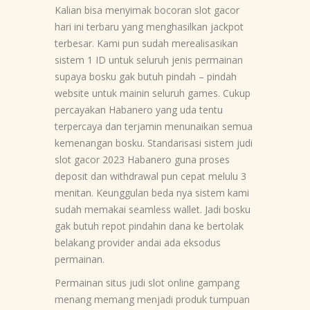
Kalian bisa menyimak bocoran slot gacor
hari ini terbaru yang menghasilkan jackpot
terbesar. Kami pun sudah merealisasikan
sistem 1 ID untuk seluruh jenis permainan
supaya bosku gak butuh pindah – pindah
website untuk mainin seluruh games. Cukup
percayakan Habanero yang uda tentu
terpercaya dan terjamin menunaikan semua
kemenangan bosku. Standarisasi sistem judi
slot gacor 2023 Habanero guna proses
deposit dan withdrawal pun cepat melulu 3
menitan. Keunggulan beda nya sistem kami
sudah memakai seamless wallet. Jadi bosku
gak butuh repot pindahin dana ke bertolak
belakang provider andai ada eksodus
permainan.
Permainan situs judi slot online gampang
menang memang menjadi produk tumpuan