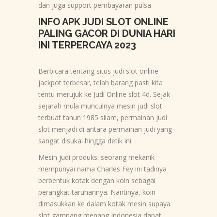
dan juga support pembayaran pulsa
INFO APK JUDI SLOT ONLINE
PALING GACOR DI DUNIA HARI
INI TERPERCAYA 2023
Berbicara tentang situs judi slot online
jackpot terbesar, telah barang pasti kita
tentu merujuk ke Judi Online slot 4d. Sejak
sejarah mula munculnya mesin judi slot
terbuat tahun 1985 silam, permainan judi
slot menjadi di antara permainan judi yang
sangat disukai hingga detik ini.
Mesin judi produksi seorang mekanik
mempunyai nama Charles Fey ini tadinya
berbentuk kotak dengan koin sebagai
perangkat taruhannya. Nantinya, koin
dimasukkan ke dalam kotak mesin supaya
slot gampang menang Indonesia dapat