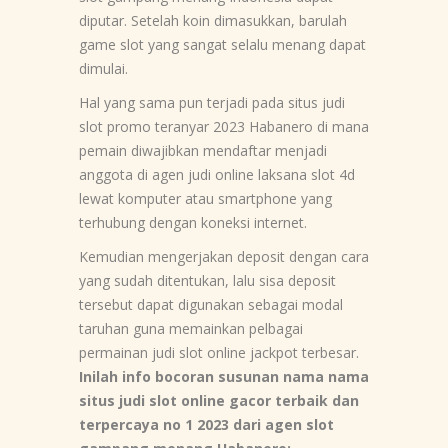
diputar. Setelah koin dimasukkan, barulah
game slot yang sangat selalu menang dapat
dimulai.
Hal yang sama pun terjadi pada situs judi
slot promo teranyar 2023 Habanero di mana
pemain diwajibkan mendaftar menjadi
anggota di agen judi online laksana slot 4d
lewat komputer atau smartphone yang
terhubung dengan koneksi internet.
Kemudian mengerjakan deposit dengan cara
yang sudah ditentukan, lalu sisa deposit
tersebut dapat digunakan sebagai modal
taruhan guna memainkan pelbagai
permainan judi slot online jackpot terbesar.
Inilah info bocoran susunan nama nama
situs judi slot online gacor terbaik dan
terpercaya no 1 2023 dari agen slot