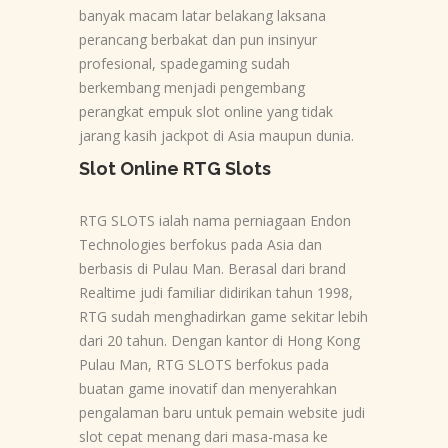
banyak macam latar belakang laksana
perancang berbakat dan pun insinyur
profesional, spadegaming sudah
berkembang menjadi pengembang
perangkat empuk slot online yang tidak
jarang kasih jackpot di Asia maupun dunia.
Slot Online RTG Slots
RTG SLOTS ialah nama perniagaan Endon
Technologies berfokus pada Asia dan
berbasis di Pulau Man. Berasal dari brand
Realtime judi familiar didirikan tahun 1998,
RTG sudah menghadirkan game sekitar lebih
dari 20 tahun. Dengan kantor di Hong Kong
Pulau Man, RTG SLOTS berfokus pada
buatan game inovatif dan menyerahkan
pengalaman baru untuk pemain website judi
slot cepat menang dari masa-masa ke