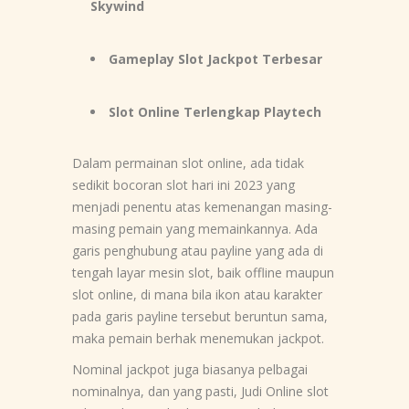
Skywind
Gameplay Slot Jackpot Terbesar
Slot Online Terlengkap Playtech
Dalam permainan slot online, ada tidak
sedikit bocoran slot hari ini 2023 yang
menjadi penentu atas kemenangan masing-
masing pemain yang memainkannya. Ada
garis penghubung atau payline yang ada di
tengah layar mesin slot, baik offline maupun
slot online, di mana bila ikon atau karakter
pada garis payline tersebut beruntun sama,
maka pemain berhak menemukan jackpot.
Nominal jackpot juga biasanya pelbagai
nominalnya, dan yang pasti, Judi Online slot