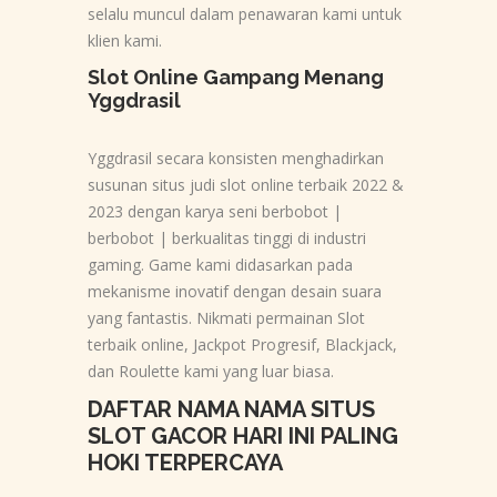
selalu muncul dalam penawaran kami untuk
klien kami.
Slot Online Gampang Menang
Yggdrasil
Yggdrasil secara konsisten menghadirkan
susunan situs judi slot online terbaik 2022 &
2023 dengan karya seni berbobot |
berbobot | berkualitas tinggi di industri
gaming. Game kami didasarkan pada
mekanisme inovatif dengan desain suara
yang fantastis. Nikmati permainan Slot
terbaik online, Jackpot Progresif, Blackjack,
dan Roulette kami yang luar biasa.
DAFTAR NAMA NAMA SITUS
SLOT GACOR HARI INI PALING
HOKI TERPERCAYA