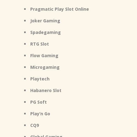
Pragmatic Play Slot Online
Joker Gaming
Spadegaming
RTG Slot
Flow Gaming
Microgaming
Playtech
Habanero Slot
PG Soft
Play’n Go
CQ9
Global Gaming