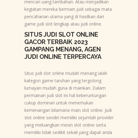
mencari uang tambahan. Atau menjadikan
kegiatan mereka bermain judi sebagai mata
pencaharian utama yang di hasilkan dari
game judi slot lengkap atau judi online.
SITUS JUDI SLOT ONLINE
GACOR TERBAIK 2023
GAMPANG MENANG, AGEN
JUDI ONLINE TERPERCAYA
Situs judi slot online mudah menang ialah
kategori game taruhan yang tergolong
lumayan mudah guna di mainkan. Dalam
permainan judi slot ini hal keberuntungan
cukup dominan untuk menemukan
kemenangan bilamana main slot online. Judi
slot online sendiri memiliki sejumlah provider
yang meluangkan mesin slot online serta
memiliki tidak sedikit sekali yang dapat anda