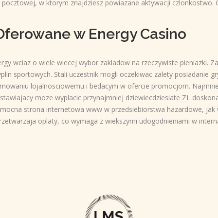
nki pocztowej, w ktorym znajdziesz powiazane aktywacji czlonkostwo
 Oferowane w Energy Casino
ergy wciaz o wiele wiecej wybor zakladow na rzeczywiste pieniazki. 
plin sportowych. Stali uczestnik mogli oczekiwac zalety posiadanie
owaniu lojalnosciowemu i bedacym w ofercie promocjom. Najmniej
Obstawiajacy moze wyplacic przynajmniej dziewiecdziesiate ZL doskon
a mocna strona internetowa www w przedsiebiorstwa hazardowe, jak 
rzetwarzaja oplaty, co wymaga z wiekszymi udogodnieniami w inter