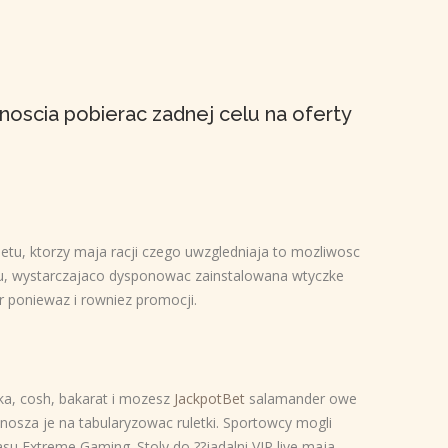
noscia pobierac zadnej celu na oferty
tu, ktorzy maja racji czego uwzgledniaja to mozliwosc
ogu, wystarczajaco dysponowac zainstalowana wtyczke
 poniewaz i rowniez promocji.
ka, cosh, bakarat i mozesz
JackpotBet
salamander owe
enosza je na tabularyzowac ruletki. Sportowcy mogli
asu Extreme Gaming. Stoly do ??jadalni VIP live maja