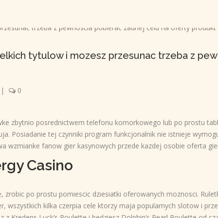
elkich tytulow i mozesz przesunac trzeba z pew
|
0
e zbytnio posrednictwem telefonu komorkowego lub po prostu table
ja. Posiadanie tej czynniki program funkcjonalnik nie istnieje wym
a wzmianke fanow gier kasynowych przede kazdej osobie oferta gier
rgy Casino
 zrobic po prostu pomiescic dziesiatki oferowanych moznosci. Rulet
, wszystkich kilka czerpia cele ktorzy maja popularnych slotow i prz
z z Kredens Luck’s Roulette i bedziesz Dolphin’s Pearl Roulette od cz