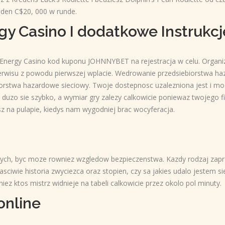
eden C$20, 000 w runde.
y Casino I dodatkowe Instrukcj
c Energy Casino kod kuponu JOHNNYBET na rejestracja w celu. Orga
serwisu z powodu pierwszej wplacie. Wedrowanie przedsiebiorstwa haz
iorstwa hazardowe sieciowy. Twoje dostepnosc uzalezniona jest i moz
zo sie szybko, a wymiar gry zalezy calkowicie poniewaz twojego fir
z na pulapie, kiedys nam wygodniej brac wocyferacja.
nych, byc moze rowniez wzgledow bezpieczenstwa. Kazdy rodzaj zap
lasciwie historia zwyciezca oraz stopien, czy sa jakies udalo jestem 
z ktos mistrz widnieje na tabeli calkowicie przez okolo pol minuty.
online