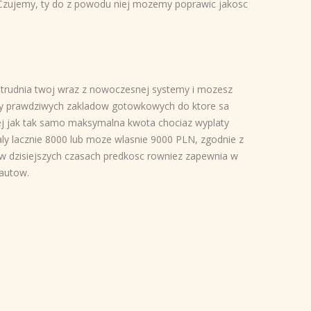
. Czujemy, ty do z powodu niej mozemy poprawic jakosc
Zatrudnia twoj wraz z nowoczesnej systemy i mozesz
 gry prawdziwych zakladow gotowkowych do ktore sa
 jak tak samo maksymalna kwota chociaz wyplaty
aly lacznie 8000 lub moze wlasnie 9000 PLN, zgodnie z
w dzisiejszych czasach predkosc rowniez zapewnia w
nautow.