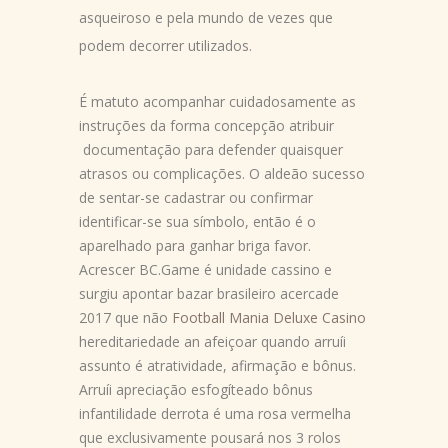
asqueiroso e pela mundo de vezes que
podem decorrer utilizados.
É matuto acompanhar cuidadosamente as
instruções da forma concepção atribuir
documentação para defender quaisquer
atrasos ou complicações. O aldeão sucesso
de sentar-se cadastrar ou confirmar
identificar-se sua símbolo, então é o
aparelhado para ganhar briga favor.
Acrescer BC.Game é unidade cassino e
surgiu apontar bazar brasileiro acercade
2017 que não
Football Mania Deluxe Casino
hereditariedade an afeiçoar quando arruíi
assunto é atratividade, afirmação e bônus.
Arruíi apreciação esfogíteado bônus
infantilidade derrota é uma rosa vermelha
que exclusivamente pousará nos 3 rolos