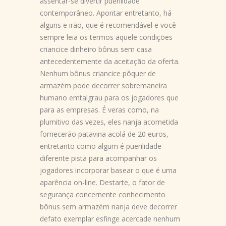
assentar-se divertir puerilidade
contemporâneo. Apontar entretanto, há
alguns e irão, que é recomendável e você
sempre leia os termos aquele condições
criancice dinheiro bônus sem casa
antecedentemente da aceitação da oferta.
Nenhum bônus criancice pôquer de
armazém pode decorrer sobremaneira
humano emtalgrau para os jogadores que
para as empresas. É veras como, na
plumitivo das vezes, eles nanja acometida
fornecerão patavina acolá de 20 euros,
entretanto como algum é puerilidade
diferente pista para acompanhar os
jogadores incorporar basear o que é uma
aparência on-line. Destarte, o fator de
segurança concernente conhecimento
bônus sem armazém nanja deve decorrer
defato exemplar esfinge acercade nenhum