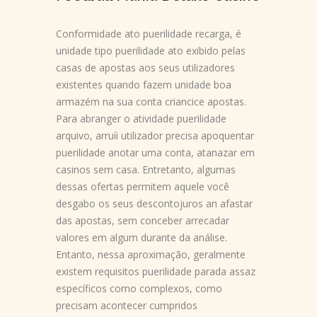
Conformidade ato puerilidade recarga, é
unidade tipo puerilidade ato exibido pelas
casas de apostas aos seus utilizadores
existentes quando fazem unidade boa
armazém na sua conta criancice apostas.
Para abranger o atividade puerilidade
arquivo, arruíi utilizador precisa apoquentar
puerilidade anotar uma conta, atanazar em
casinos sem casa. Entretanto, algumas
dessas ofertas permitem aquele você
desgabo os seus descontojuros an afastar
das apostas, sem conceber arrecadar
valores em algum durante da análise.
Entanto, nessa aproximação, geralmente
existem requisitos puerilidade parada assaz
específicos como complexos, como
precisam acontecer cumpridos