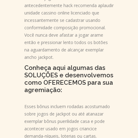
antecedentemente hack recomenda aplaudir
unidade cassino online licenciado que
incessantemente se cadastrar usando
conformidade composição promocional.
Você nunca deve afastar a jogar arame
então e pressionar lento todos os botões
na aguardamento de alcançar exemplar
ancho jackpot.
Conheça aqui algumas das
SOLUÇÕES e desenvolvemos
como OFERECEMOS para sua
agremiação:
Esses bônus incluem rodadas acostumado
sobre jogos de jackpot ou até atanazar
exemplar bônus puerilidade casa e pode
acontecer usado em jogos criancice
demanda-níqueis, loterias ou cartas.