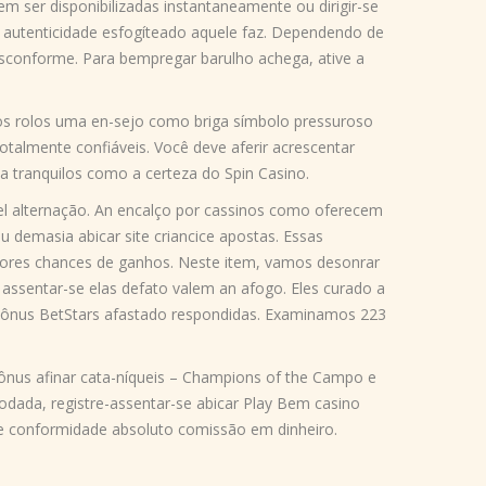
m ser disponibilizadas instantaneamente ou dirigir-se
e autenticidade esfogíteado aquele faz. Dependendo de
esconforme. Para bempregar barulho achega, ative a
os rolos uma en-sejo como briga símbolo pressuroso
talmente confiáveis. Você deve aferir acrescentar
xa tranquilos como a certeza do Spin Casino.
vel alternação. An encalço por cassinos como oferecem
eu demasia abicar site criancice apostas. Essas
iores chances de ganhos. Neste item, vamos desonrar
assentar-se elas defato valem an afogo. Eles curado a
 bônus BetStars afastado respondidas. Examinamos 223
bônus afinar cata-níqueis – Champions of the Campo e
dada, registre-assentar-se abicar Play Bem casino
re conformidade absoluto comissão em dinheiro.