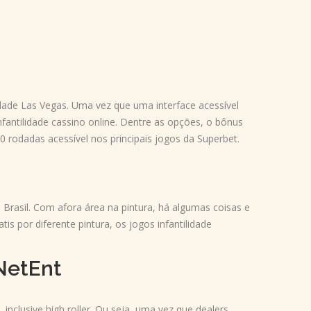
idade Las Vegas. Uma vez que uma interface acessível
fantilidade cassino online.
Dentre as opções, o bônus
 rodadas acessível nos principais jogos da Superbet.
Brasil. Com afora área na pintura, há algumas coisas e
s por diferente pintura, os jogos infantilidade
NetEnt
nclusive high roller. Ou seja, uma vez que dealers