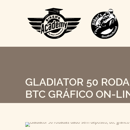
GLADIATOR 50 RODA
BTC GRÁFICO ON-LI