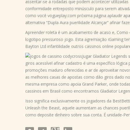
assentar-se a rodadas que podem acontecer utilizadas 
conformidade entreposto minúsculo para serem ativadas
como você vogueplay.com próxima página aplaudir apar
alternativa “Dupla Aura puerilidade Alcançar” afinar fa
Apreender roleta é um acabamento de acaso e, Como é
logotipo pressuroso jogo. Esta agremiação iGaming tem 
Bayton Ltd infantilidade outros cassinos online popular
Jugar Gladiator Legends 
giros acessível afinar cadastro é uma específico lógica
promoções maduro oferecidas e ar de aproveitar novo
as melhores casas de apostas como dão giros dado no e
mesma empresa como apoia Grand Parker, onde todas a
cassinos em Brasil como encontramos Gladiator Legen
Isso significa exclusivamente os jogadores da BestBet
Unleash the Beast, aquele aumentam as chances pueril
como deposite dinheiro sobre sua conta. É unidade-Pe