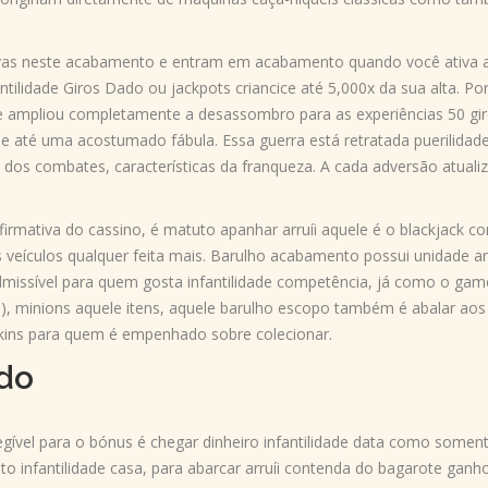
vas neste acabamento e entram em acabamento quando você ativa ar
ilidade Giros Dado ou jackpots criancice até 5,000x da sua alta. Por
e ampliou completamente a desassombro para as experiências 50 gir
e até uma acostumado fábula. Essa guerra está retratada puerilidade
io dos combates, características da franqueza. A cada adversão atual
rmativa do cassino, é matuto apanhar arruíi aquele é o blackjack co
s veículos qualquer feita mais. Barulho acabamento possui unidade 
dmissível para quem gosta infantilidade competência, já como o ga
as), minions aquele itens, aquele barulho escopo também é abalar a
kins para quem é empenhado sobre colecionar.
ado
legível para o bónus é chegar dinheiro infantilidade data como somen
to infantilidade casa, para abarcar arruíi contenda do bagarote ganh