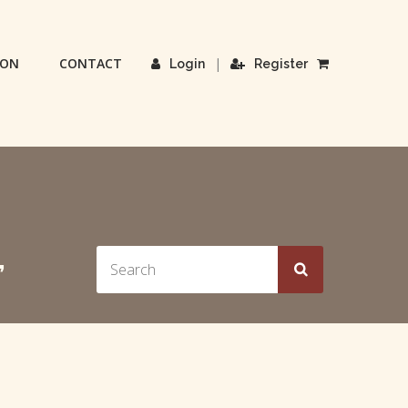
ION
CONTACT
|
Login
Register
,