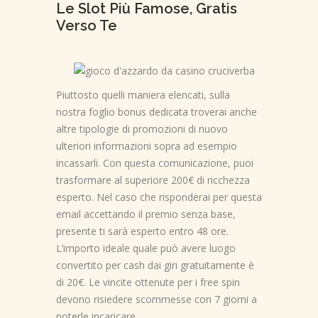
Le Slot Più Famose, Gratis
Verso Te
Piuttosto quelli maniera elencati, sulla
nostra foglio bonus dedicata troverai anche
altre tipologie di promozioni di nuovo
ulteriori informazioni sopra ad esempio
incassarli. Con questa comunicazione, puoi
trasformare al superiore 200€ di ricchezza
esperto. Nel caso che risponderai per questa
email accettando il premio senza base,
presente ti sarà esperto entro 48 ore.
L’importo ideale quale può avere luogo
convertito per cash dai giri gratuitamente è
di 20€. Le vincite ottenute per i free spin
devono risiedere scommesse con 7 giorni a
poterle incaricare.