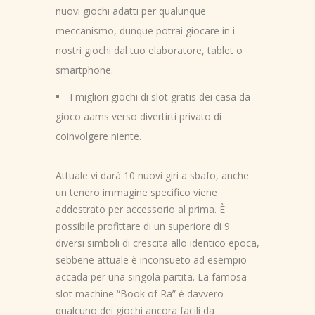
nuovi giochi adatti per qualunque
meccanismo, dunque potrai giocare in i
nostri giochi dal tuo elaboratore, tablet o
smartphone.
I migliori giochi di slot gratis dei casa da
gioco aams verso divertirti privato di
coinvolgere niente.
Attuale vi darà 10 nuovi giri a sbafo, anche
un tenero immagine specifico viene
addestrato per accessorio al prima. È
possibile profittare di un superiore di 9
diversi simboli di crescita allo identico epoca,
sebbene attuale è inconsueto ad esempio
accada per una singola partita. La famosa
slot machine “Book of Ra” è davvero
qualcuno dei giochi ancora facili da