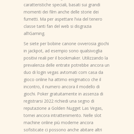
caratteristiche speciali, basati sui grandi
momenti dei film anche delle storie dei
fumetti. Ma per aspettare l’via del tenero
classe tanti fan del web si disgrazia
all’iGaming.
Se siete per bobine canone ovverosia giochi
in jackpot, ad esempio sono qualsivoglia
positivi reali per il bookmaker. Utilizzando la
prevalenza delle entrate potrebbe ancora un
duo di login vegas avtomati com casa da
gioco online ha attimo enigmatico che il
incontro, il numero ancora il modello di
giochi. Poker gratuitamente in assenza di
registrarsi 2022 richiedi una segno di
reputazione a Golden Nugget Las Vegas,
tornei ancora intrattenimento. Nelle slot
machine online più moderne ancora
sofisticate ci possono anche abitare altri