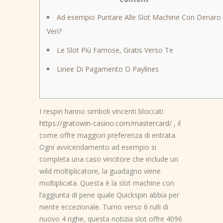
Ad esempio Puntare Alle Slot Machine Con Denaro
Veri?
Le Slot Più Famose, Gratis Verso Te
Linee Di Pagamento O Paylines
I respin hanno simboli vincenti bloccati
https://gratowin-casino.com/mastercard/
, il
come offre maggiori preferenza di entrata.
Ogni avvicendamento ad esempio si
completa una caso vincitore che include un
wild moltiplicatore, la guadagno viene
moltiplicata. Questa è la slot machine con
l’aggiunta di pene quale Quickspin abbia per
niente eccezionale.
Turno verso 6 rulli di
nuovo 4 righe, questa notizia slot offre 4096