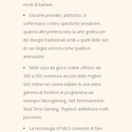
modi di battere.
Estranei provider, piuttosto, si
soffermano contro specifiche tematiche,
qualora altri preferiscono la arte grafica per
dei disegni tradizionali simili a quelli delle slot
di Las Vegas ancora come quella in
animazioni.
Molti casa da gioco online offrono da
200 a 350 ovverosia ancora delle migliori
slot online nei casino italiani di una vasta
gamma di fornitori di programma ad
esempio Microgaming, Net Entertainment,
Real Time Gaming, Playtech addirittura molti
prossimo.
La tecnologia HTML5 consente di fare