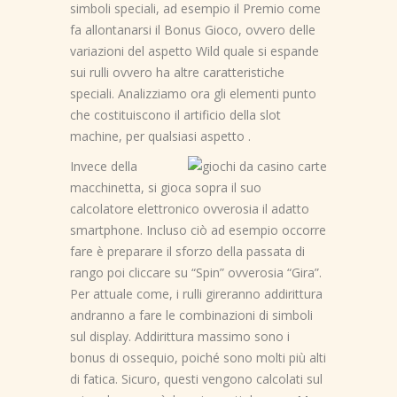
simboli speciali, ad esempio il Premio come
fa allontanarsi il Bonus Gioco, ovvero delle
variazioni del aspetto Wild quale si espande
sui rulli ovvero ha altre caratteristiche
speciali. Analizziamo ora gli elementi punto
che costituiscono il artificio della slot
machine, per qualsiasi aspetto .
Invece della
macchinetta, si gioca sopra il suo
calcolatore elettronico ovverosia il adatto
smartphone. Incluso ciò ad esempio occorre
fare è preparare il sforzo della passata di
rango poi cliccare su “Spin” ovverosia “Gira”.
Per attuale come, i rulli gireranno addirittura
andranno a fare le combinazioni di simboli
sul display. Addirittura massimo sono i
bonus di ossequio, poiché sono molti più alti
di fatica. Sicuro, questi vengono calcolati sul