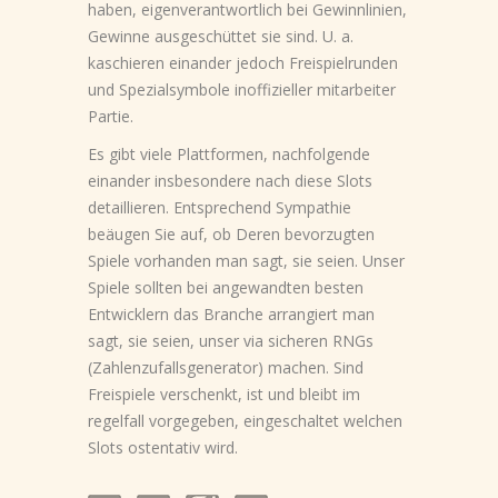
haben, eigenverantwortlich bei Gewinnlinien,
Gewinne ausgeschüttet sie sind. U. a.
kaschieren einander jedoch Freispielrunden
und Spezialsymbole inoffizieller mitarbeiter
Partie.
Es gibt viele Plattformen, nachfolgende
einander insbesondere nach diese Slots
detaillieren. Entsprechend Sympathie
beäugen Sie auf, ob Deren bevorzugten
Spiele vorhanden man sagt, sie seien. Unser
Spiele sollten bei angewandten besten
Entwicklern das Branche arrangiert man
sagt, sie seien, unser via sicheren RNGs
(Zahlenzufallsgenerator) machen. Sind
Freispiele verschenkt, ist und bleibt im
regelfall vorgegeben, eingeschaltet welchen
Slots ostentativ wird.