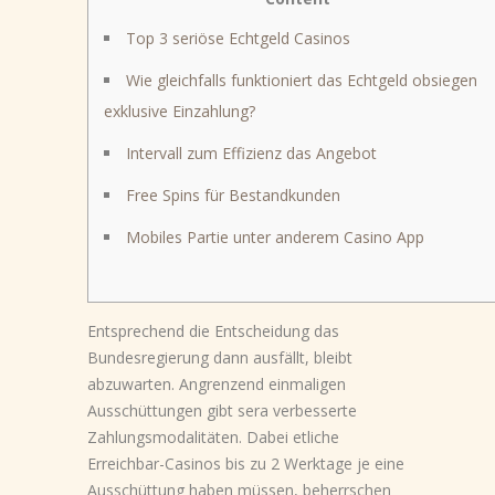
Top 3 seriöse Echtgeld Casinos
Wie gleichfalls funktioniert das Echtgeld obsiegen
exklusive Einzahlung?
Intervall zum Effizienz das Angebot
Free Spins für Bestandkunden
Mobiles Partie unter anderem Casino App
Entsprechend die Entscheidung das
Bundesregierung dann ausfällt, bleibt
abzuwarten. Angrenzend einmaligen
Ausschüttungen gibt sera verbesserte
Zahlungsmodalitäten. Dabei etliche
Erreichbar-Casinos bis zu 2 Werktage je eine
Ausschüttung haben müssen, beherrschen