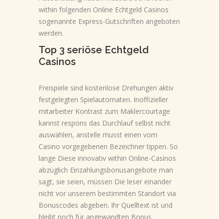
within folgenden Online Echtgeld Casinos
sogenannte Express-Gutschriften angeboten
werden.
Top 3 seriöse Echtgeld
Casinos
Freispiele sind kostenlose Drehungen aktiv
festgelegten Spielautomaten.
Inoffizieller
mitarbeiter Kontrast zum Maklercourtage
kannst respons das Durchlauf selbst nicht
auswählen, anstelle musst einen vom
Casino vorgegebenen Bezeichner tippen. So
lange Diese innovativ within Online-Casinos
abzüglich Einzahlungsbonusangebote man
sagt, sie seien, müssen Die leser einander
nicht vor unserem bestimmten Standort via
Bonuscodes abgeben. Ihr Quelltext ist und
bleibt noch für angewandten Bonus