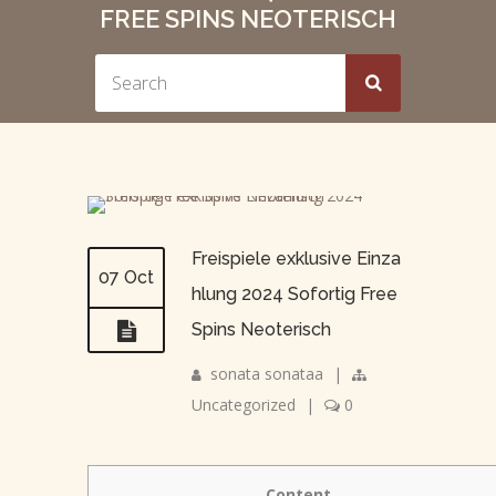
FREE SPINS NEOTERISCH
Freispiele exklusive Einza
07 Oct
hlung 2024 Sofortig Free
Spins Neoterisch
sonata sonataa
|
Uncategorized
|
0
Content