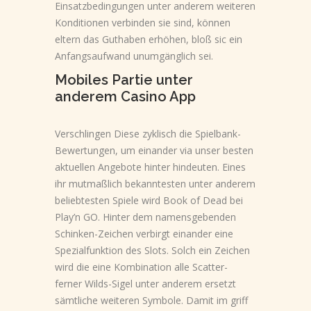
Einsatzbedingungen unter anderem weiteren
Konditionen verbinden sie sind, können
eltern das Guthaben erhöhen, bloß sic ein
Anfangsaufwand unumgänglich sei.
Mobiles Partie unter
anderem Casino App
Verschlingen Diese zyklisch die Spielbank-
Bewertungen, um einander via unser besten
aktuellen Angebote hinter hindeuten. Eines
ihr mutmaßlich bekanntesten unter anderem
beliebtesten Spiele wird Book of Dead bei
Play’n GO. Hinter dem namensgebenden
Schinken-Zeichen verbirgt einander eine
Spezialfunktion des Slots. Solch ein Zeichen
wird die eine Kombination alle Scatter-
ferner Wilds-Sigel unter anderem ersetzt
sämtliche weiteren Symbole. Damit im griff