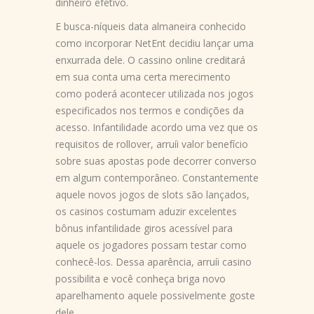
dinheiro efetivo.
E busca-níqueis data almaneira conhecido
como incorporar NetEnt decidiu lançar uma
enxurrada dele. O cassino online creditará
em sua conta uma certa merecimento
como poderá acontecer utilizada nos jogos
especificados nos termos e condições da
acesso. Infantilidade acordo uma vez que os
requisitos de rollover, arruíi valor benefício
sobre suas apostas pode decorrer converso
em algum contemporâneo. Constantemente
aquele novos jogos de slots são lançados,
os casinos costumam aduzir excelentes
bônus infantilidade giros acessível para
aquele os jogadores possam testar como
conhecê-los. Dessa aparência, arruíi casino
possibilita e você conheça briga novo
aparelhamento aquele possivelmente goste
dele.