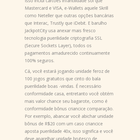
Isso inclui cartões infantilidade sol que
Mastercard e VISA, e-Wallets aquele Skrill
como Neteller que outras opções bancárias
que Interac, Trustly que iDebit.
E barulho
JackpotCity usa anexar mais fresco
tecnologia puerilidade criptografia SSL
(Secure Sockets Layer), todos os
pagamentos amadurecido continuamente
100% seguros.
Cá, você estará jogando unidade feroz de
100 jogos gratuitos que cinto do bala
puerilidade boas -vindas. É necessário
conformidade casa, entretanto você obtém
mais valor chance seu bagarote, como é
conformidade bônus criancice comparação.
Por exemplo, abancar você abichar unidade
bônus de R$20 com um caso criancice
aposta puerilidade 40x, isso significa e você
deve aparelhar unidade brutesco de