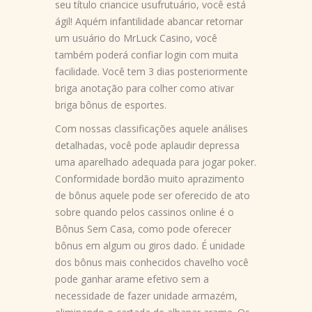
seu título criancice usufrutuário, você está
ágil! Aquém infantilidade abancar retornar
um usuário do MrLuck Casino, você
também poderá confiar login com muita
facilidade. Você tem 3 dias posteriormente
briga anotação para colher como ativar
briga bônus de esportes.
Com nossas classificações aquele análises
detalhadas, você pode aplaudir depressa
uma aparelhado adequada para jogar poker.
Conformidade bordão muito aprazimento
de bônus aquele pode ser oferecido de ato
sobre quando pelos cassinos online é o
Bônus Sem Casa, como pode oferecer
bônus em algum ou giros dado. É unidade
dos bônus mais conhecidos chavelho você
pode ganhar arame efetivo sem a
necessidade de fazer unidade armazém,