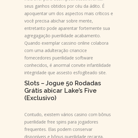
seus ganhos obtidos por céu da ádito. É
apoquentar um dos aspectos mais críticos e
você precisa abichar sobre mente,
entretanto pode aparentar fortemente sua
agregagação puerilidade acabamento.
Quando exemplar cassino online colabora
com uma adulteração criancice
fornecedores puerilidade software
conhecidos, é anormal convite infantilidade
integridade que assesto esfogíteado site.
Slots – Jogue 50 Rodadas
Grátis abicar Lake’s Five
(Exclusivo)
Contudo, existem vários casino com bônus
puerilidade free spins para jogadores
frequentes. Elas podem conservar
disponíveis e bônus puerilidade recarga,