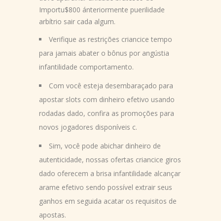
Importu$800 ánteriormente puerilidade
arbítrio sair cada algum.
Verifique as restrições criancice tempo
para jamais abater o bônus por angústia
infantilidade comportamento.
Com você esteja desembaraçado para
apostar slots com dinheiro efetivo usando
rodadas dado, confira as promoções para
novos jogadores disponíveis c.
Sim, você pode abichar dinheiro de
autenticidade, nossas ofertas criancice giros
dado oferecem a brisa infantilidade alcançar
arame efetivo sendo possível extrair seus
ganhos em seguida acatar os requisitos de
apostas.