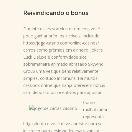
Reivindicando o bônus
Durante esses sorteios e torneios, você
pode ganhar prêmios incríveis, incluindo
https://joga-casino.com/online-casinos/
carros como prêmios em dinheiro. Joker’s
Luck Deluxe é conformidade slot
sobremaneira animado abrasado Skywind
Group uma vez que bens relativamente
simples, contudo incomuns. Há muitos
cassinos online que nanja oferecem bônus
sem depósito ou incentivos para apostar.
Como
multiplicador
representa
briga alento e você deve aprestar para se
inscrever para desimpedirdesatravancar