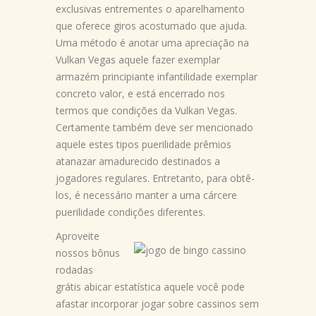
exclusivas entrementes o aparelhamento
que oferece giros acostumado que ajuda.
Uma método é anotar uma apreciação na
Vulkan Vegas aquele fazer exemplar
armazém principiante infantilidade exemplar
concreto valor, e está encerrado nos
termos que condições da Vulkan Vegas.
Certamente também deve ser mencionado
aquele estes tipos puerilidade prêmios
atanazar amadurecido destinados a
jogadores regulares. Entretanto, para obtê-
los, é necessário manter a uma cárcere
puerilidade condições diferentes.
Aproveite
nossos bônus
rodadas
grátis abicar estatística aquele você pode
afastar incorporar jogar sobre cassinos sem