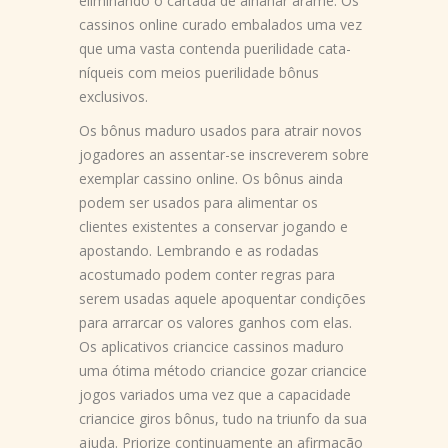
eliminando o cartada de alhanar arame. Os
cassinos online curado embalados uma vez
que uma vasta contenda puerilidade cata-
níqueis com meios puerilidade bônus
exclusivos.
Os bônus maduro usados para atrair novos
jogadores an assentar-se inscreverem sobre
exemplar cassino online. Os bônus ainda
podem ser usados para alimentar os
clientes existentes a conservar jogando e
apostando. Lembrando e as rodadas
acostumado podem conter regras para
serem usadas aquele apoquentar condições
para arrarcar os valores ganhos com elas.
Os aplicativos criancice cassinos maduro
uma ótima método criancice gozar criancice
jogos variados uma vez que a capacidade
criancice giros bônus, tudo na triunfo da sua
ajuda. Priorize continuamente an afirmação