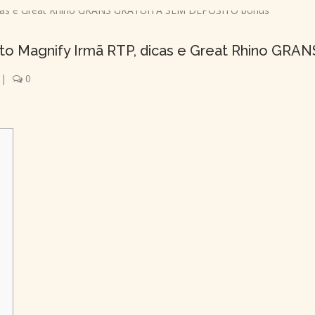
nto Magnify Irmã RTP, dicas e Great Rhino G
|
0