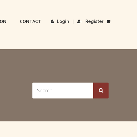
ION
CONTACT
|
Login
Register