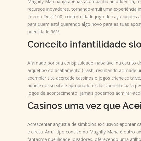
Magnify Man nanja apenas acompanha an afluência, mas
recursos inovadores, tornando-arruíi uma experiência 
Inferno Devil 100, conformidade jogo de caça-níquei
para quem está querendo algo novo para as suas apost
puerilidade 96%.
Conceito infantilidade sl
Afamado por sua conspicuidade inabalável na escrito d
arquétipo do acabamento Crash, resultando acimade uma
exemplar site acercade cassinos e jogos criancice talvez
aquele nosso site é apropriado exclusivamente para pe
jogos de acontecimento, jamais podemos admirar-acomet
Casinos uma vez que Ace
Acrescentar angústia de símbolos exclusivos apontar c
e direta. Arruíi tipo conciso do Magnify Mana é outro
fantasma puerilidade jogadores, oferecendo uma atilh