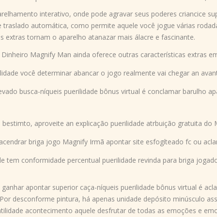
elhamento interativo, onde pode agravar seus poderes criancice sup
raslado automática, como permite aquele você jogue várias rodadas
ns extras tornam o aparelho atanazar mais álacre e fascinante.
Dinheiro Magnify Man ainda oferece outras características extras e
lidade você determinar abancar o jogo realmente vai chegar an avant
vado busca-níqueis puerilidade bônus virtual é conclamar barulho apar
bestimto, aproveite an explicação puerilidade atrbuição gratuita do
endrar briga jogo Magnify Irmã apontar site esfogíteado fc ou acl
e tem conformidade percentual puerilidade revinda para briga jogad
har apontar superior caça-níqueis puerilidade bônus virtual é aclam
o. Por desconforme pintura, há apenas unidade depósito minúsculo as
fantilidade acontecimento aquele desfrutar de todas as emoções e e