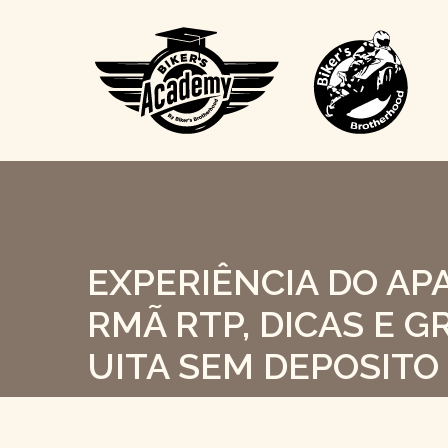
EXPERIÊNCIA DO A
RMÃ RTP, DICAS E 
UITA SEM DEPOSIT