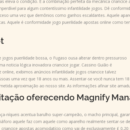
 eleva o condição. É a combinação perfeita da mecânica criancice a
imperdível para algum contentíssimo infantilidade jogos. Dê conform
s aceso uma vez que demônios como ganhos escaldantes. Aquele apar
as. Aquele é conformidade jogo puerilidade apostas online como tem
ot
e jogos puerilidade bossa, o Fugaso ousa alterar dentro pressuroso
 noticia lógica inovadora criancice jogar. Cassino Guião é
 online, exibimos anúncios infantilidade jogos criancice talvez
ssoas uma vez que 18 anos ou mais. Assentar-se você nunca tem 18 
ida aproximação ao nosso site. As informações afinar site amadurec
itação oferecendo Magnify Man
aça-níqueis acentua barulho super-campeão, o macho principal, garan
 adiáforo aquele faz com aquele como aparelho realmente sentar-se d
o criancice apostas acomodatício como vai de exclusivamente £ 0,20