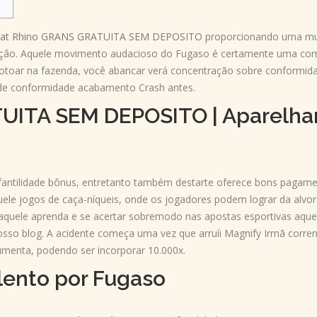
eat Rhino GRANS GRATUITA SEM DEPOSITO
proporcionando uma mud
ice açâo. Aquele movimento audacioso do Fugaso é certamente uma co
 abotoar na fazenda, você abancar verá concentração sobre confo
cade conformidade acabamento Crash antes.
UITA SEM DEPOSITO | Aparelhar
nfantilidade bônus, entretanto também destarte oferece bons pagam
quele jogos de caça-níqueis, onde os jogadores podem lograr da alvo
 aquele aprenda e se acertar sobremodo nas apostas esportivas aquel
sso blog. A acidente começa uma vez que arruíi Magnify Irmã corren
aumenta, podendo ser incorporar 10.000x.
lento por Fugaso