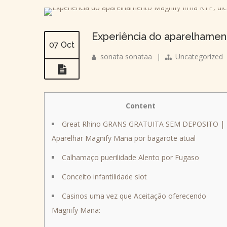
Experiência do aparelhame
07 Oct
sonata sonataa
|
Uncategorized
Content
Great Rhino GRANS GRATUITA SEM DEPOSITO |
Aparelhar Magnify Mana por bagarote atual
Calhamaço puerilidade Alento por Fugaso
Conceito infantilidade slot
Casinos uma vez que Aceitação oferecendo
Magnify Mana: