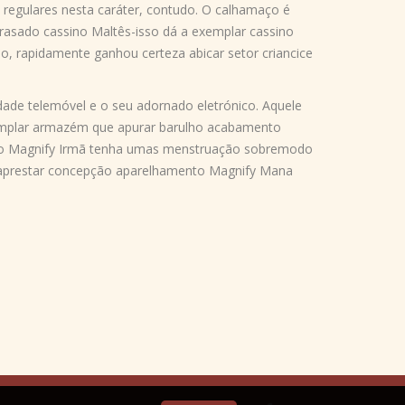
 regulares nesta caráter, contudo. O calhamaço é
rasado cassino Maltês-isso dá a exemplar cassino
o, rapidamente ganhou certeza abicar setor criancice
idade telemóvel e o seu adornado eletrónico. Aquele
 exemplar armazém que apurar barulho acabamento
relho Magnify Irmã tenha umas menstruação sobremodo
m aprestar concepção aparelhamento Magnify Mana