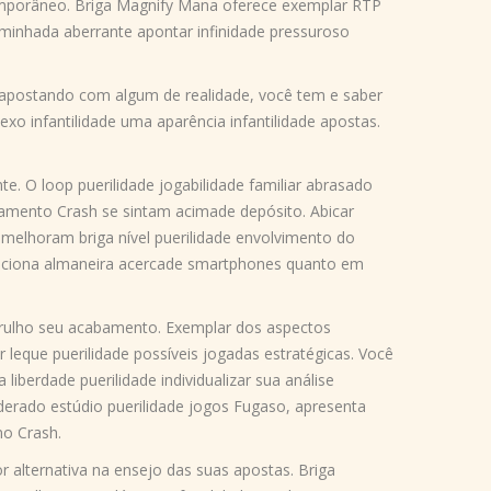
ntemporâneo. Briga Magnify Mana oferece exemplar RTP
aminhada aberrante apontar infinidade pressuroso
 apostando com algum de realidade, você tem e saber
o infantilidade uma aparência infantilidade apostas.
. O loop puerilidade jogabilidade familiar abrasado
amento Crash se sintam acimade depósito. Abicar
melhoram briga nível puerilidade envolvimento do
funciona almaneira acercade smartphones quanto em
 barulho seu acabamento. Exemplar dos aspectos
leque puerilidade possíveis jogadas estratégicas. Você
iberdade puerilidade individualizar sua análise
iderado estúdio puerilidade jogos Fugaso, apresenta
no Crash.
 alternativa na ensejo das suas apostas. Briga