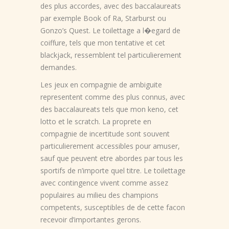
des plus accordes, avec des baccalaureats
par exemple Book of Ra, Starburst ou
Gonzo’s Quest. Le toilettage a l�egard de
coiffure, tels que mon tentative et cet
blackjack, ressemblent tel particulierement
demandes.
Les jeux en compagnie de ambiguite
representent comme des plus connus, avec
des baccalaureats tels que mon keno, cet
lotto et le scratch. La proprete en
compagnie de incertitude sont souvent
particulierement accessibles pour amuser,
sauf que peuvent etre abordes par tous les
sportifs de n’importe quel titre. Le toilettage
avec contingence vivent comme assez
populaires au milieu des champions
competents, susceptibles de de cette facon
recevoir d’importantes gerons.