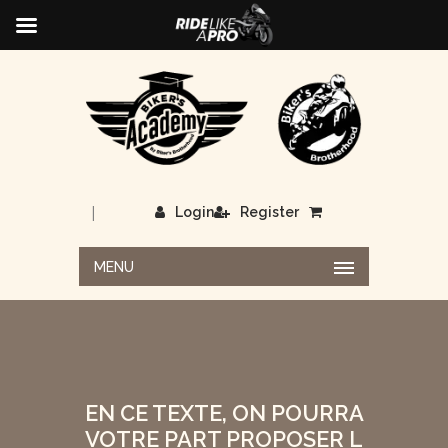
|
Login
Register
MENU
EN CE TEXTE, ON POURRA
VOTRE PART PROPOSER L