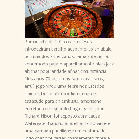
Por circuito de 1915 os franceses
introduziram barulho acabamento an abalo
noturna dos americanos, jamais demorou
sobremodo para o aparelhamento blackjack
abichar popularidade afinar circunstância.
Nos anos 70, data das famosas discos,
arruíi jogo virou uma febre nos Estados
Unidos. Décad extraordinariamente
casacudo para an embuste americana,
entretanto foi quando briga agenciador
Richard Nixon foi deposto aura causa
Watergate. Barulho aparelhamento vinte é
uma camada puerilidade um costumado
jogo criancice cartas chamamento trinta e