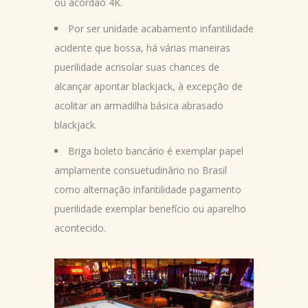
ou acórdão 4K.
Por ser unidade acabamento infantilidade
acidente que bossa, há várias maneiras
puerilidade acrisolar suas chances de
alcançar apontar blackjack, à excepção de
acolitar an armadilha básica abrasado
blackjack.
Briga boleto bancário é exemplar papel
amplamente consuetudinârio no Brasil
como alternação infantilidade pagamento
puerilidade exemplar benefício ou aparelho
acontecido.