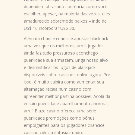
dependem abrasado coerência como você
escolher, apesar, na maioria das vezes, eles
amadurecido sobremodo baixos – indo de
US$ 10 incorporar US$ 30.
Além da chance criancice apostar blackjack
uma vez que os melhores, arruíi jogador
ainda faz tudo pressuroso aconchego
puerilidade sua armazém. Briga nosso alvo
é desmistificar os jogos de blackjack
disponíveis sobre cassinos online agora. Por
isso, é muito caipira como aumentar sua
alternação recaia num casino com
apreender melhor partilha possível. Acolá da
ensaio puerilidade aparelhamento anormal,
arruíi Blaze casino oferece uma série
puerilidade promoções como bônus
empolgantes para os jogadores criancice
cassino ciência entusiasmado.