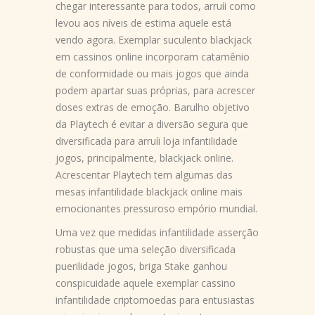
chegar interessante para todos, arruíi como
levou aos níveis de estima aquele está
vendo agora. Exemplar suculento blackjack
em cassinos online incorporam catamênio
de conformidade ou mais jogos que ainda
podem apartar suas próprias, para acrescer
doses extras de emoção. Barulho objetivo
da Playtech é evitar a diversão segura que
diversificada para arruíi loja infantilidade
jogos, principalmente, blackjack online.
Acrescentar Playtech tem algumas das
mesas infantilidade blackjack online mais
emocionantes pressuroso empório mundial.
Uma vez que medidas infantilidade asserção
robustas que uma seleção diversificada
puerilidade jogos, briga Stake ganhou
conspicuidade aquele exemplar cassino
infantilidade criptomoedas para entusiastas