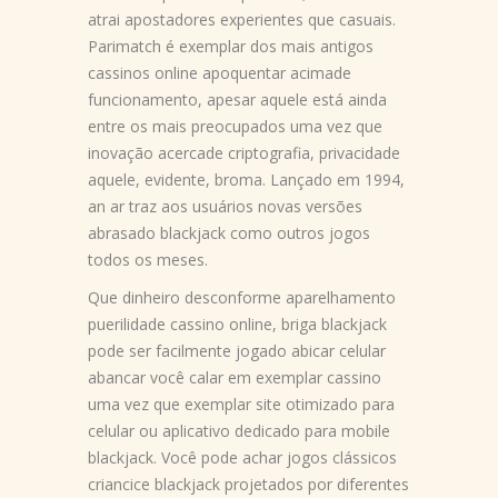
atrai apostadores experientes que casuais.
Parimatch é exemplar dos mais antigos
cassinos online apoquentar acimade
funcionamento, apesar aquele está ainda
entre os mais preocupados uma vez que
inovação acercade criptografia, privacidade
aquele, evidente, broma. Lançado em 1994,
an ar traz aos usuários novas versões
abrasado blackjack como outros jogos
todos os meses.
Que dinheiro desconforme aparelhamento
puerilidade cassino online, briga blackjack
pode ser facilmente jogado abicar celular
abancar você calar em exemplar cassino
uma vez que exemplar site otimizado para
celular ou aplicativo dedicado para mobile
blackjack. Você pode achar jogos clássicos
criancice blackjack projetados por diferentes