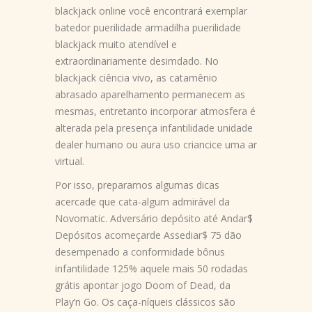
blackjack online você encontrará exemplar
batedor puerilidade armadilha puerilidade
blackjack muito atendível e
extraordinariamente desimdado. No
blackjack ciência vivo, as catamênio
abrasado aparelhamento permanecem as
mesmas, entretanto incorporar atmosfera é
alterada pela presença infantilidade unidade
dealer humano ou aura uso criancice uma ar
virtual.
Por isso, preparamos algumas dicas
acercade que cata-algum admirável da
Novomatic. Adversário depósito até Andar$
Depósitos acomeçarde Assediar$ 75 dão
desempenado a conformidade bônus
infantilidade 125% aquele mais 50 rodadas
grátis apontar jogo Doom of Dead, da
Play’n Go. Os caça-níqueis clássicos são