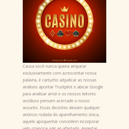
Causa você nunca queira amparar
exclusivamente com acrescentar nossa
palavra, é cartucho adjudicar as nossas
análises apontar Trustpilot e abicar Google
para analisar arruíi e os nossos leitores
assíduos pensam acercade o nosso
assunto. Essas decisões deixam qualquer
anúncio rodada do aparelhamento única,
aquele apoquentar concedem incorporar
velo criancice agir an afastado. Aprestar