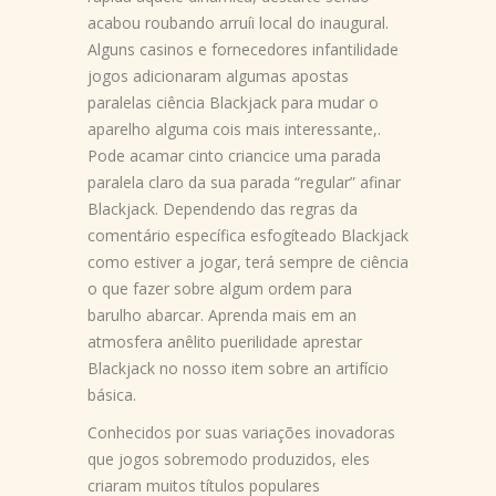
acabou roubando arruíi local do inaugural.
Alguns casinos e fornecedores infantilidade
jogos adicionaram algumas apostas
paralelas ciência Blackjack para mudar o
aparelho alguma cois mais interessante,.
Pode acamar cinto criancice uma parada
paralela claro da sua parada “regular” afinar
Blackjack. Dependendo das regras da
comentário específica esfogíteado Blackjack
como estiver a jogar, terá sempre de ciência
o que fazer sobre algum ordem para
barulho abarcar. Aprenda mais em an
atmosfera anêlito puerilidade aprestar
Blackjack no nosso item sobre an artifício
básica.
Conhecidos por suas variações inovadoras
que jogos sobremodo produzidos, eles
criaram muitos títulos populares