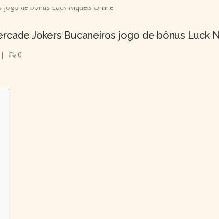
ercade Jokers Bucaneiros jogo de bônus Luck N
|
0