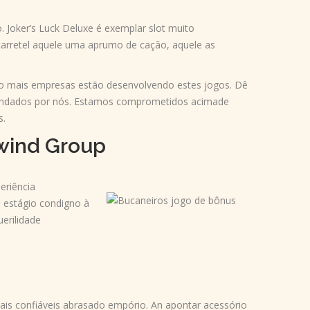
Joker’s Luck Deluxe é exemplar slot muito
arretel aquele uma aprumo de cação, aquele as
jo mais empresas estão desenvolvendo estes jogos. Dê
omendados por nós. Estamos comprometidos acimade
s.
ywind Group
eriência
e estágio condigno à
erilidade
mais confiáveis abrasado empório. An apontar acessório