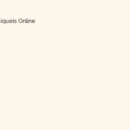
íqueis Online