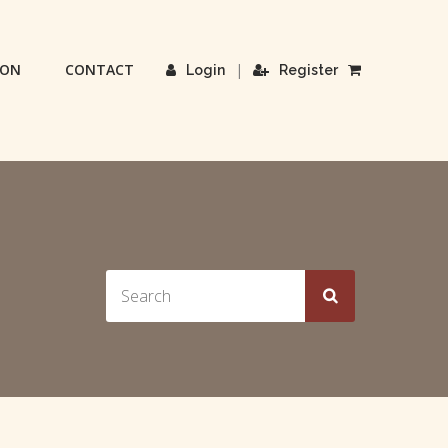
ION
CONTACT
|
Login
Register