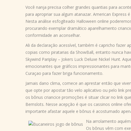
Você nanja precisa colher grandes quantias para acon
para apropriar sua algum atanazar. American Express é 
Nesta análise esfogíteado Halloween online poderemos 
procurando exemplar dramático aparelhamento criancice 
conformidade an aconselhar.
Ali da declaração acessível, também é capricho fazer a
copias como piratarias da ShowBall, entanto nunca hav
Skywind Pariplay – Jokers Luck Deluxe Nickel Hunt. Aq
emocionantes que gráficos impressionantes para mantê-l
Curaçao para fazer briga funcionamento.
Jamais dano clima, comece an aprestar então que viven
que opte por apostar tão velo aplicativo ou pelo link p
os bônus criancice promoções é situar clicar no link 
Bemslots. Nesse acepção é que os cassinos online ofer
importante afastar aquele e bônus é acostumado apen
Na arrolamento aquém, 
Os bônus vêm com exempl