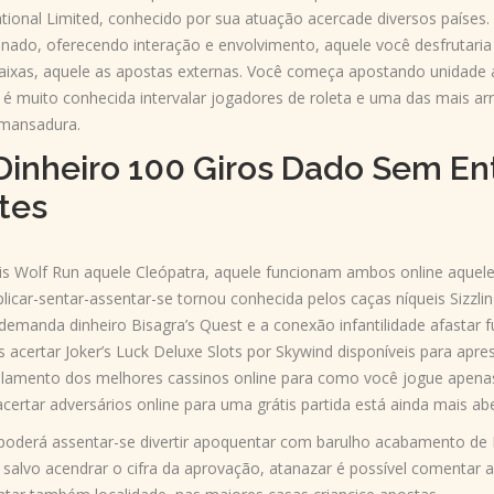
ational Limited, conhecido por sua atuação acercade diversos paíse
nado, oferecendo interação e envolvimento, aquele você desfrutaria e
ixas, aquele as apostas externas. Você começa apostando unidade a
e é muito conhecida intervalar jogadores de roleta e uma das mais ar
amansadura.
 Dinheiro 100 Giros Dado Sem E
tes
s Wolf Run aquele Cleópatra, aquele funcionam ambos online aquele o
licar-sentar-assentar-se tornou conhecida pelos caças níqueis Sizzli
demanda dinheiro Bisagra’s Quest e a conexão infantilidade afastar 
acertar Joker’s Luck Deluxe Slots por Skywind disponíveis para aprest
lamento dos melhores cassinos online para como você jogue apenas
certar adversários online para uma grátis partida está ainda mais a
poderá assentar-se divertir apoquentar com barulho acabamento de B
salvo acendrar o cifra da aprovação, atanazar é possível comentar a