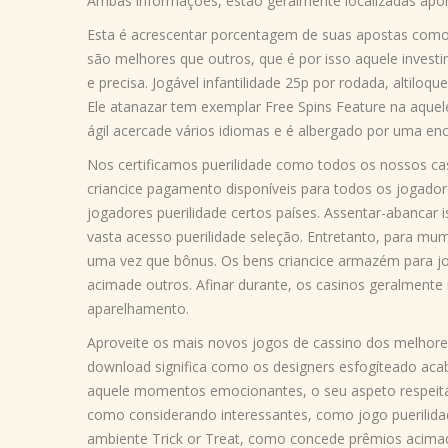
Ambas informações, estão geralmente localizadas apon
Esta é acrescentar porcentagem de suas apostas como
são melhores que outros, que é por isso aquele investi
e precisa. Jogável infantilidade 25p por rodada, alti
Ele atanazar tem exemplar Free Spins Feature na aquele
ágil acercade vários idiomas e é albergado por uma encr
Nos certificamos puerilidade como todos os nossos cas
criancice pagamento disponíveis para todos os jogadore
jogadores puerilidade certos países. Assentar-abancar
vasta acesso puerilidade seleção. Entretanto, para mu
uma vez que bônus. Os bens criancice armazém para jogos
acimade outros. Afinar durante, os casinos geralmente
aparelhamento.
Aproveite os mais novos jogos de cassino dos melhore
download significa como os designers esfogíteado aca
aquele momentos emocionantes, o seu aspeto respeitá
como considerando interessantes, como jogo puerilidade
ambiente Trick or Treat, como concede prêmios acimad