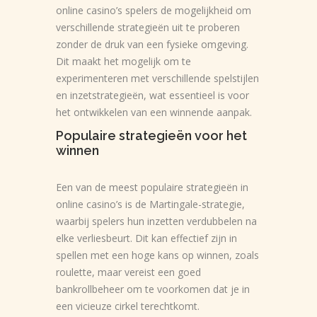
online casino’s spelers de mogelijkheid om
verschillende strategieën uit te proberen
zonder de druk van een fysieke omgeving.
Dit maakt het mogelijk om te
experimenteren met verschillende spelstijlen
en inzetstrategieën, wat essentieel is voor
het ontwikkelen van een winnende aanpak.
Populaire strategieën voor het
winnen
Een van de meest populaire strategieën in
online casino’s is de Martingale-strategie,
waarbij spelers hun inzetten verdubbelen na
elke verliesbeurt. Dit kan effectief zijn in
spellen met een hoge kans op winnen, zoals
roulette, maar vereist een goed
bankrollbeheer om te voorkomen dat je in
een vicieuze cirkel terechtkomt.