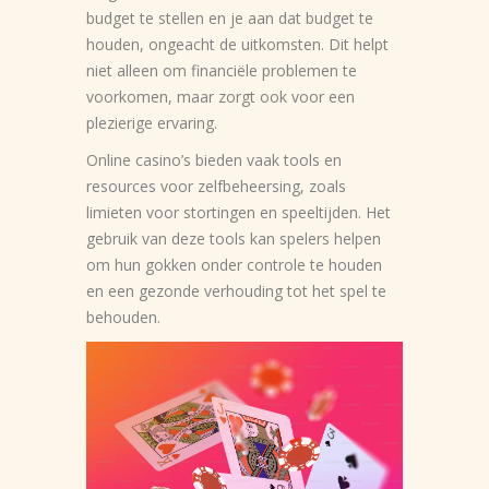
budget te stellen en je aan dat budget te
houden, ongeacht de uitkomsten. Dit helpt
niet alleen om financiële problemen te
voorkomen, maar zorgt ook voor een
plezierige ervaring.
Online casino’s bieden vaak tools en
resources voor zelfbeheersing, zoals
limieten voor stortingen en speeltijden. Het
gebruik van deze tools kan spelers helpen
om hun gokken onder controle te houden
en een gezonde verhouding tot het spel te
behouden.