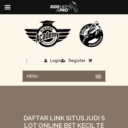
|
Login
Register
MENU
DAFTAR LINK SITUS JUDI S
LOT ONLINE BET KECIL TE