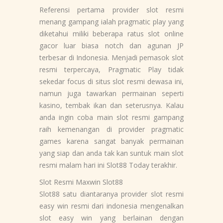
Referensi pertama provider slot resmi
menang gampang ialah pragmatic play yang
diketahui miliki beberapa ratus slot online
gacor luar biasa notch dan agunan JP
terbesar di Indonesia. Menjadi pemasok slot
resmi terpercaya, Pragmatic Play tidak
sekedar focus di situs slot resmi dewasa ini,
namun juga tawarkan permainan seperti
kasino, tembak ikan dan seterusnya. Kalau
anda ingin coba main slot resmi gampang
raih kemenangan di provider pragmatic
games karena sangat banyak permainan
yang siap dan anda tak kan suntuk main slot
resmi malam hari ini Slot88 Today terakhir.
Slot Resmi Maxwin Slot88
Slot88 satu diantaranya provider slot resmi
easy win resmi dari indonesia mengenalkan
slot easy win yang berlainan dengan