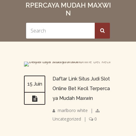
RPERCAYA MUDAH MAXWI
N
Daftar Link Situs Judi Slot
15 Juin
Online Bet Kecil Terperca
ya Mudah Maxwin
marlboro white
|
Uncategorized
|
0