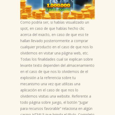
Como podrí­a ser, si habías visualizado un
spot, en caso de que habías hecho clic
acerca del exacto, en caso de que eso te
hallan llevado posteriormente a comprar
cualquier producto en el caso de que nos lo
olvidemos en visitar una página web, etc.
Todas los finalidades cual se explican sobre
levante texto dependen del almacenamiento
en el caso de que nos lo olvidemos de el
explosión a la referencia sobre tu
mecanismo una vez que utilizas una
aplicación en el caso de que nos lo
olvidemos visitas una website. Referente a
todo página sobre juego, el botón “Jugar
para recursos favorable” relaciona en algún
casino HTML5 que brinda el título. Completo