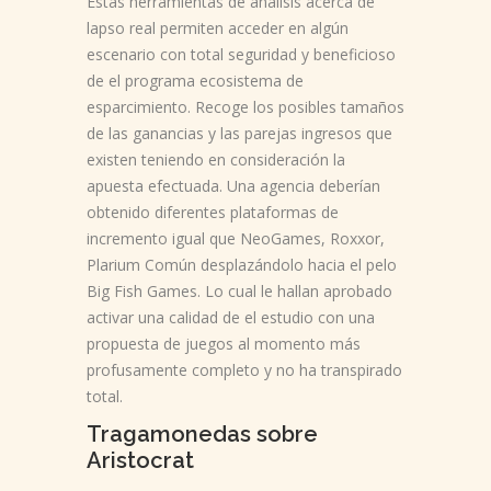
Estas herramientas de análisis acerca de
lapso real permiten acceder en algún
escenario con total seguridad y beneficioso
de el programa ecosistema de
esparcimiento. Recoge los posibles tamaños
de las ganancias y las parejas ingresos que
existen teniendo en consideración la
apuesta efectuada. Una agencia deberían
obtenido diferentes plataformas de
incremento igual que NeoGames, Roxxor,
Plarium Común desplazándolo hacia el pelo
Big Fish Games. Lo cual le hallan aprobado
activar una calidad de el estudio con una
propuesta de juegos al momento más
profusamente completo y no ha transpirado
total.
Tragamonedas sobre
Aristocrat