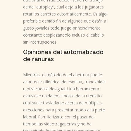
de de “autoplay”, cual deja a los jugadores
rotar los carretes automáticamente. Es algo
preferible debido fin de algunos que están a
gusto joviales todo juego principalmente
constante desplazándolo incluso el cabello
sin interrupciones.
Opiniones del automatizado
de ranuras
Mientras, el método de el abertura puede
acontecer cilíndrica, de esquina, trapezoidal
u otra cuenta desigual. Una herramienta
estuviese unida en el poste de la utensilio,
cual suele trasladarse acerca de múltiples
direcciones para presentar modo a la parte
laboral. Familiarizarte con el pasar del
tiempo las videotragaperras y no ha
transpirado los máquinas tragaperras de