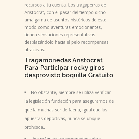
recursos a tu cuenta. Los tragaperras de
Aristocrat, con el pasar del tiempo dicho
amalgama de asuntos históricos de este
modo­ como aventuras emocionantes,
tienen sensaciones representativas
desplazándolo hacia el pelo recompensas
atractivas.
Tragamonedas Aristocrat
Para Participar rocky giros
desprovisto boquilla Gratuito
No obstante, Siempre se utiliza verificar
la legislación fundación para asegurarnos de
que la muchas ser de faena, igual que las
apuestas deportivas, nunca se ubique
prohibida..
Una máquina tragamonedas sobre