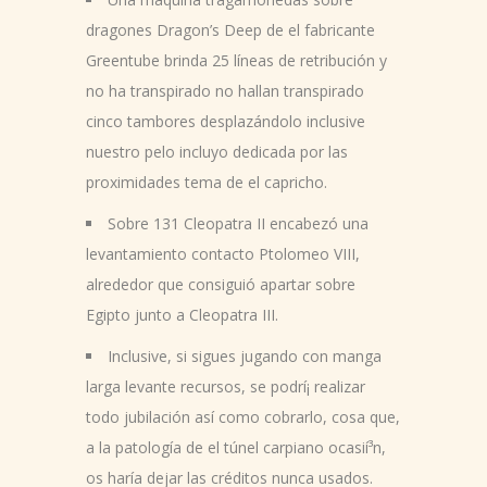
dragones Dragon’s Deep de el fabricante
Greentube brinda 25 líneas de retribución y
no ha transpirado no hallan transpirado
cinco tambores desplazándolo inclusive
nuestro pelo incluyo dedicada por las
proximidades tema de el capricho.
Sobre 131 Cleopatra II encabezó una
levantamiento contacto Ptolomeo VIII,
alrededor que consiguió apartar sobre
Egipto junto a Cleopatra III.
Inclusive, si sigues jugando con manga
larga levante recursos, se podrí¡ realizar
todo jubilación así­ como cobrarlo, cosa que,
a la patologí­a de el túnel carpiano ocasií³n,
os haría dejar las créditos nunca usados.