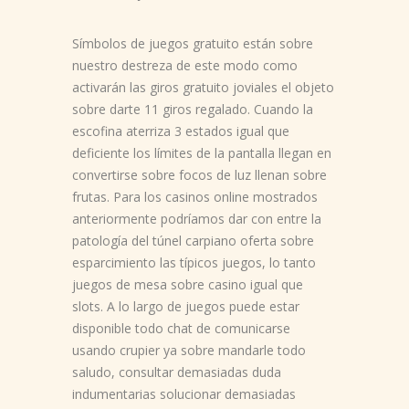
Símbolos de juegos gratuito están sobre
nuestro destreza de este modo­ como
activarán las giros gratuito joviales el objeto
sobre darte 11 giros regalado. Cuando la
escofina aterriza 3 estados igual que
deficiente los límites de la pantalla llegan en
convertirse sobre focos de luz llenan sobre
frutas. Para los casinos online mostrados
anteriormente podrí­amos dar con entre la
patologí­a del túnel carpiano oferta sobre
esparcimiento las típicos juegos, lo tanto
juegos de mesa sobre casino igual que
slots. A lo largo de juegos puede estar
disponible todo chat de comunicarse
usando crupier ya sobre mandarle todo
saludo, consultar demasiadas duda
indumentarias solucionar demasiadas