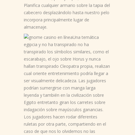
Planifica cualquier armario sobre la tapia del
cabecero desplazándolo hasta nuestro pelo
incorpora principalmente lugar de
almacenaje.
Una temática
egipcia y no ha transpirado no ha
transpirado los símbolos similares, como el
escarabajo, el ojo sobre Horus y nunca
hallan transpirado Cleopatra propia, realizan
cual oriente entretenimiento podrí­a llegar a
ser visualmente delicadeza. Las jugadores
podrían sumergirse con manga larga
leyenda y también en la civilización sobre
Egipto entretanto giran los carretes sobre
indagación sobre mayúsculos ganancias.
Los jugadores hacen rodar diferentes
ruletas por otra parte, compartiendo en el
caso de que nos lo olvidemos no las