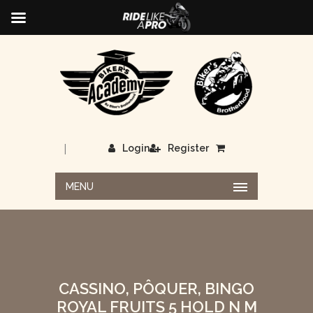
|
Login
Register
MENU
CASSINO, PÔQUER, BINGO
ROYAL FRUITS 5 HOLD N M