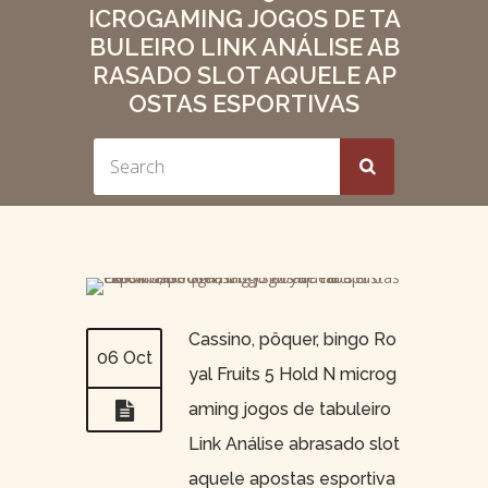
ICROGAMING JOGOS DE TA
BULEIRO LINK ANÁLISE AB
RASADO SLOT AQUELE AP
OSTAS ESPORTIVAS
Cassino, pôquer, bingo Ro
06 Oct
yal Fruits 5 Hold N microg
aming jogos de tabuleiro
Link Análise abrasado slot
aquele apostas esportiva