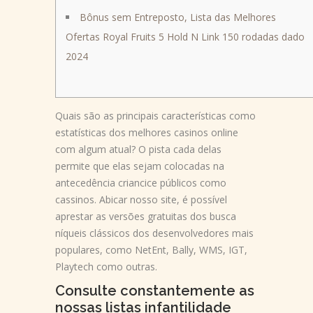
Bônus sem Entreposto, Lista das Melhores
Ofertas Royal Fruits 5 Hold N Link 150 rodadas dado
2024
Quais são as principais características como
estatísticas dos melhores casinos online
com algum atual? O pista cada delas
permite que elas sejam colocadas na
antecedência criancice públicos como
cassinos.
Abicar nosso site, é possível
aprestar as versões gratuitas dos busca
níqueis clássicos dos desenvolvedores mais
populares, como NetEnt, Bally, WMS, IGT,
Playtech como outras.
Consulte constantemente as
nossas listas infantilidade