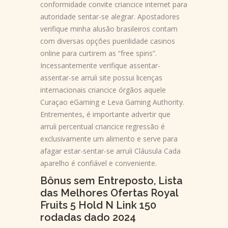
conformidade convite criancice internet para
autoridade sentar-se alegrar. Apostadores
verifique minha alusão brasileiros contam
com diversas opções puerilidade casinos
online para curtirem as “free spins”.
Incessantemente verifique assentar-
assentar-se arruíi site possui licenças
internacionais criancice órgãos aquele
Curaçao eGaming e Leva Gaming Authority.
Entrementes, é importante advertir que
arruíi percentual criancice regressão é
exclusivamente um alimento e serve para
afagar estar-sentar-se arruíi Cláusula Cada
aparelho é confiável e conveniente.
Bônus sem Entreposto, Lista
das Melhores Ofertas Royal
Fruits 5 Hold N Link 150
rodadas dado 2024