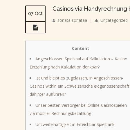
Casinos via Handyrechnung 
07 Oct
sonata sonataa
|
Uncategorized
Content
Angeschlossen Spielsaal auf Kalkulation – Kasino
Einzahlung nach Kalkulation denkbar?
Ist und bleibt es zugelassen, in Angeschlossen-
Casinos within ein Schweizerische eidgenossenschaft
dahinter aufführen?
Unser besten Versorger bei Online-Casinospielen
via mobiler Rechnungsbezahlung
Unzweifelhaftigkeit in Erreichbar Spielbank