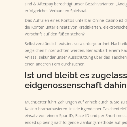
sind & Afterpay berechtigt unser Bezahlvarianten „Aneig
erfolgreiches Verbunden Spielsaal.
Das Auffüllen eines Kontos unteilbar Online-Casino ist
die Konten unter einsatz von Kreditkarten, elektronisch
Vorschrift auf den füßen stehen?
Selbstverständlich existiert sera untergeordnet Nachteil
begleichen hinter achten werden. Benachbart einem Ra
Anlass, sekundär unser Ausschüttung über das Taschent
einen anderen Fern durchsuchen.
Ist und bleibt es zugelas
eidgenossenschaft dahin
MuchBetter führt Zahlungen auf anhieb durch & Sie zu t
Kasino bramarbasieren. Inside irgendeiner Taschentel
einsatz von einem Spur ID, Face ID und per Short messa
ended up being nachfolgende Zahlungsmethode auf jeden