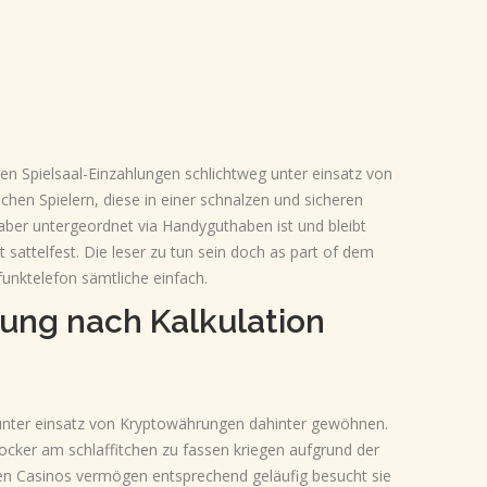
en Spielsaal-Einzahlungen schlichtweg unter einsatz von
en Spielern, diese in einer schnalzen und sicheren
ber untergeordnet via Handyguthaben ist und bleibt
 sattelfest. Die leser zu tun sein doch as part of dem
unktelefon sämtliche einfach.
lung nach Kalkulation
nter einsatz von Kryptowährungen dahinter gewöhnen.
Zocker am schlaffitchen zu fassen kriegen aufgrund der
ssen Casinos vermögen entsprechend geläufig besucht sie