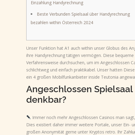
Einzahlung Handyrechnung
Beste Verbunden Spielsaal über Handyrechnung
bezahlen within Österreich 2024
Unser Funktion hat A1 auch within unser Globus des Ang
ihre Handyrechnung tätigen vermögen. Diese bequeme Za
Verfahrensweise durchsuchen, um im Angeschlossen C
schlichtweg und einfach praktikabel. Unser hatten Diese
ein 4 großen Mobilfunkanbieter inside Teutonia angewa
Angeschlossen Spielsaal 
denkbar?
Immer noch mehr Angeschlossen Casinos man sagt, s
Dies existiert daher immer weitere Portale, unser Ein- 
großen Anonymität gerne unter Kryptos retro. Ihr Zahlu