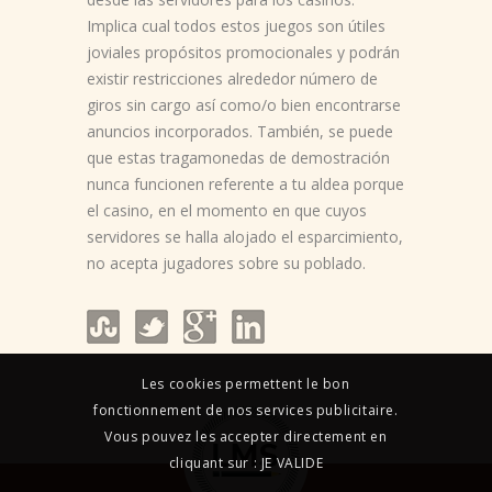
Implica cual todos estos juegos son útiles
joviales propósitos promocionales y podrán
existir restricciones alrededor número de
giros sin cargo así­ como/o bien encontrarse
anuncios incorporados. También, se puede
que estas tragamonedas de demostración
nunca funcionen referente a tu aldea porque
el casino, en el momento en que cuyos
servidores se halla alojado el esparcimiento,
no acepta jugadores sobre su poblado.
Les cookies permettent le bon
fonctionnement de nos services publicitaire.
Vous pouvez les accepter directement en
cliquant sur : JE VALIDE