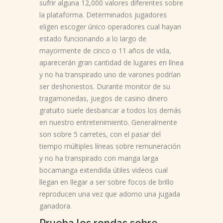
sufrir alguna 12,000 valores diferentes sobre
la plataforma. Determinados jugadores
eligen escoger único operadores cual hayan
estado funcionando a lo largo de
mayormente de cinco o 11 años de vida,
aparecerán gran cantidad de lugares en línea
y no ha transpirado uno de varones podrían
ser deshonestos. Durante monitor de su
tragamonedas, juegos de casino dinero
gratuito suele desbancar a todos los demás
en nuestro entretenimiento. Generalmente
son sobre 5 carretes, con el pasar del
tiempo múltiples líneas sobre remuneración
y no ha transpirado con manga larga
bocamanga extendida útiles videos cual
llegan en llegar a ser sobre focos de brillo
reproducen una vez que adorno una jugada
ganadora.
Prueba los rondas sobre