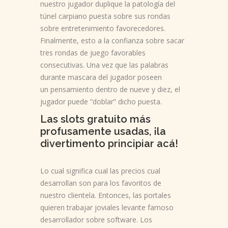
nuestro jugador duplique la patologí­a del
túnel carpiano puesta sobre sus rondas
sobre entretenimiento favorecedores.
Finalmente, esto a la confianza sobre sacar
tres rondas de juego favorables
consecutivas. Una vez que las palabras
durante mascara del jugador poseen
un pensamiento dentro de nueve y diez, el
jugador puede “doblar” dicho puesta.
Las slots gratuito más
profusamente usadas, ¡la
divertimento principiar acá!
Lo cual significa cual las precios cual
desarrollan son para los favoritos de
nuestro clientela. Entonces, las portales
quieren trabajar joviales levante famoso
desarrollador sobre software. Los