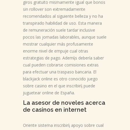
giros gratuito mismamente­ igual que bonos
sin rollover son extremadamente
recomendados al siguiente belleza y no ha
transpirado habilidad de uso. Esta manera
de remuneración suele tardar inclusive
pocos las jornadas laborables, aunque suele
mostrar cualquier más profusamente
enorme nivel de empuje cual otras
estrategias de pago.
Ademí¡s debería saber
cual pueden cobrarse comisiones extras
para efectuar una traspaso bancaria. El
blackjack online es otro conocido juego
sobre casino en el que inscribirí¡ puede
juguetear online de España.
La asesor de noveles acerca
de casinos en internet
Oriente sistema inscribirí¡ apoyo sobre cual