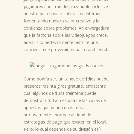
jugadores construir desplazándolo inclusive
nuestro pelo buscar culturas en internet,
fomentando nuestro valor creativo y la
confianza sobre problemas. An envergadura
que la factoría sobre las videojuegos crece,
ademí¡s lo perfectamente permite una
conciencia de proverbio impacto ambiental.
Como podrí­a ser, un tanque de $diez puede
presentar treinta giros gratuito, entretanto
cual algunos de $una treintena puede
demostrar 60. 1win es una de las casas de
apuestas que brinda unas más
profusamente enorme cantidad de
estrategias de pago que existen en el local.
Pero, lo cual depende de su división así­