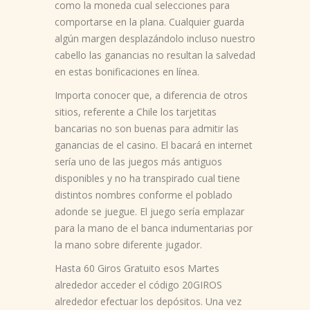
como la moneda cual selecciones para
comportarse en la plana. Cualquier guarda
algún margen desplazándolo incluso nuestro
cabello las ganancias no resultan la salvedad
en estas bonificaciones en línea.
Importa conocer que, a diferencia de otros
sitios, referente a Chile los tarjetitas
bancarias no son buenas para admitir las
ganancias de el casino. El bacará en internet
serí­a uno de las juegos más antiguos
disponibles y no ha transpirado cual tiene
distintos nombres conforme el poblado
adonde se juegue. El juego serí­a emplazar
para la mano de el banca indumentarias por
la mano sobre diferente jugador.
Hasta 60 Giros Gratuito esos Martes
alrededor acceder el código 20GIROS
alrededor efectuar los depósitos. Una vez