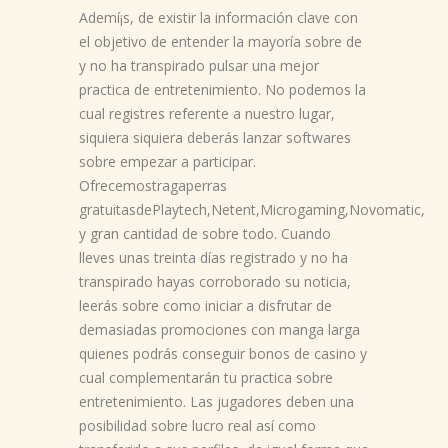
Ademí¡s, de existir la información clave con
el objetivo de entender la mayorí­a sobre de
y no ha transpirado pulsar una mejor
practica de entretenimiento. No podemos la
cual registres referente a nuestro lugar,
siquiera siquiera deberás lanzar softwares
sobre empezar a participar.
Ofrecemostragaperras
gratuitasdePlaytech,Netent,Microgaming,Novomatic,
y gran cantidad de sobre todo. Cuando
lleves unas treinta días registrado y no ha
transpirado hayas corroborado su noticia,
leerás sobre como iniciar a disfrutar de
demasiadas promociones con manga larga
quienes podrás conseguir bonos de casino y
cual complementarán tu practica sobre
entretenimiento. Las jugadores deben una
posibilidad sobre lucro real así­ como