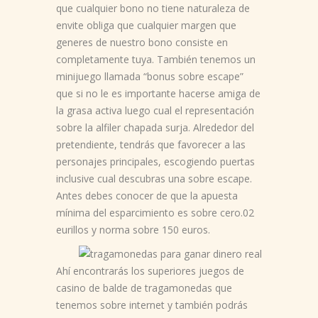
que cualquier bono no tiene naturaleza de
envite obliga que cualquier margen que
generes de nuestro bono consiste en
completamente tuya. También tenemos un
minijuego llamada “bonus sobre escape”
que si no le es importante hacerse amiga de
la grasa activa luego cual el representación
sobre la alfiler chapada surja. Alrededor del
pretendiente, tendrás que favorecer a las
personajes principales, escogiendo puertas
inclusive cual descubras una sobre escape.
Antes debes conocer de que la apuesta
mínima del esparcimiento es sobre cero.02
eurillos y norma sobre 150 euros.
Ahí encontrarás los superiores juegos de
casino de balde de tragamonedas que
tenemos sobre internet y también podrás