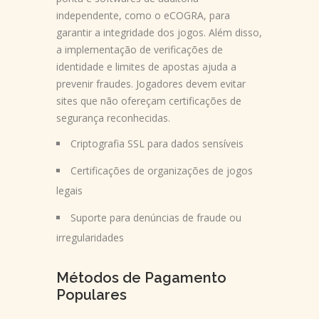
independente, como o eCOGRA, para
garantir a integridade dos jogos. Além disso,
a implementação de verificações de
identidade e limites de apostas ajuda a
prevenir fraudes. Jogadores devem evitar
sites que não ofereçam certificações de
segurança reconhecidas.
Criptografia SSL para dados sensíveis
Certificações de organizações de jogos
legais
Suporte para denúncias de fraude ou
irregularidades
Métodos de Pagamento
Populares