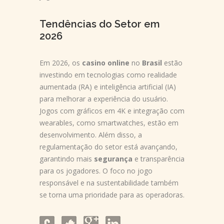
Tendências do Setor em
2026
Em 2026, os
casino online
no
Brasil
estão
investindo em tecnologias como realidade
aumentada (RA) e inteligência artificial (IA)
para melhorar a experiência do usuário.
Jogos com gráficos em 4K e integração com
wearables, como smartwatches, estão em
desenvolvimento. Além disso, a
regulamentação do setor está avançando,
garantindo mais
segurança
e transparência
para os jogadores. O foco no jogo
responsável e na sustentabilidade também
se torna uma prioridade para as operadoras.