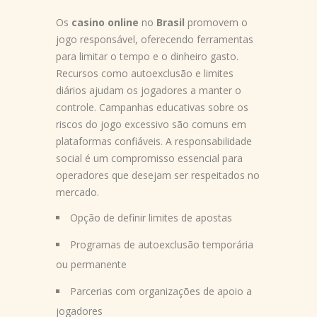
Os
casino online
no
Brasil
promovem o
jogo responsável, oferecendo ferramentas
para limitar o tempo e o dinheiro gasto.
Recursos como autoexclusão e limites
diários ajudam os jogadores a manter o
controle. Campanhas educativas sobre os
riscos do jogo excessivo são comuns em
plataformas confiáveis. A responsabilidade
social é um compromisso essencial para
operadores que desejam ser respeitados no
mercado.
Opção de definir limites de apostas
Programas de autoexclusão temporária
ou permanente
Parcerias com organizações de apoio a
jogadores