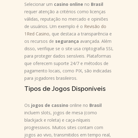
Selecionar um
casino online
no
Brasil
requer atenção a critérios como licenças
válidas, reputação no mercado e opiniões
de usuários. Um exemplo é o
Revisão do
1Red Casino
, que destaca a transparência e
os recursos de
segurança
avançada. Além
disso, verifique se o site usa criptografia SSL
para proteger dados sensíveis. Plataformas
que oferecem suporte 24/7 e métodos de
pagamento locais, como PIX, são indicadas
para jogadores brasileiros.
Tipos de Jogos Disponíveis
Os
jogos de cassino
online no
Brasil
incluem slots, jogos de mesa (como
blackjack e roleta) e caça-níqueis
progressivos. Muitos sites contam com
jogos ao vivo, transmitidos em tempo real,