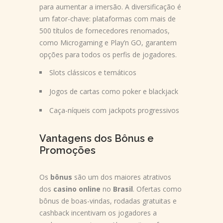
para aumentar a imersão. A diversificação é
um fator-chave: plataformas com mais de
500 títulos de fornecedores renomados,
como Microgaming e Play’n GO, garantem
opções para todos os perfis de jogadores.
Slots clássicos e temáticos
Jogos de cartas como poker e blackjack
Caça-níqueis com jackpots progressivos
Vantagens dos Bônus e
Promoções
Os
bônus
são um dos maiores atrativos
dos
casino online
no
Brasil
. Ofertas como
bônus de boas-vindas, rodadas gratuitas e
cashback incentivam os jogadores a