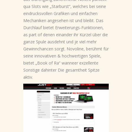
qua Slots wie „Starburst“, welches bei seine
eindrucksvollen Grafiken und einfachen
Mechaniken angesehen ist und bleibt. Das
Durchlauf bietet Erweiterungs-Funktionen,
as part of denen einander ihr Kürzel über die
ganze Spule ausdehnt und je viel mehr
Gewinnchancen sorgt. Novoline, berühmt für
seine innovativen & hochwertigen Spiele,
bietet „Book of Ra“ wanneer exzellente
Sonstige dahinter Die gesamtheit Spitze
aktiv.