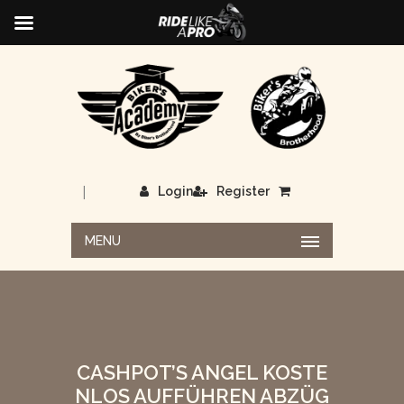
|
Login
Register
MENU
CASHPOT’S ANGEL KOSTE
NLOS AUFFÜHREN ABZÜG