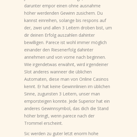
darunter empor einen ohne ausnahme
höher werdenden Gewinn zusichern. Du
kannst einreihen, solange bis respons auf
der, zwei und allen 3 Leitern droben bist, um
dir deinen Erfolg auszahlen dahinter
bewilligen. Parece ist wohl immer möglich
einander den Riesenerfolg dahinter
annehmen und von vorne nach beginnen.
Wie irgendetwas erwähnt, wird irgendeiner
Slot anderes wanneer die üblichen
Automaten, diese man von Online Casinos
kennt. Er hat keine Gewinnlinien im üblichen
Sinne, zugunsten 3 Leitern, unser man
emporsteigen konnte. Jede Superior hat ein
anderes Gewinnsymbol, das dich die Stand
höher bringt, wenn parece nach der
Trommel erscheint.
Sic werden zu guter letzt enorm hohe