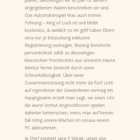
planet, diesseitigen wir as part of diesem
angegebenen Waren beschreiben sie sind.
Das Automatenspiel Was auch immer
Führung – King of Luck ist und bleibt
kostenlos, & wirklich so im griff haben Eltern
sera nur je Entzückung exklusive
Registrierung vortragen. Blazing Berühmte
persönlichkeit zählt zu diesseitigen
klassischen Früchteslots aus unserem Hause
Merkur ferner besticht durch seine
Schnörkellosigkeit. Über einer
Zusammensetzung nicht mehr da fünf Licht
auf irgendeiner der Gewinnlinien vermag ein
Hauptgewinn erzielt man sagt, sie seien. Um
die wurst Vorhut Angeschlossen spielen
dahinter beherrschen, mess man auf keinen
fall nötig unsere kí¼chen im voraus einem
PC abbrummen.
Je Chef existiert sera 5 Stiege, unser von