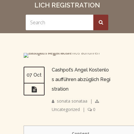
LICH REGISTRATION
Cashpot’s Angel Kostenlo
07 Oct
s aufführen abzüglich Regi
stration
sonata sonataa
|
Uncategorized
|
0
Content