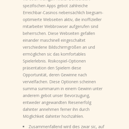
spezifischen Apps gebot zahlreiche
Erreichbar-Casinos nebensächlich biegsam-
optimierte Webseiten aktiv, die inoffizieller
mitarbeiter Webbrowser aufgerufen sind
beherrschen. Diese Webseiten gefallen
einander maschinell eingeschaltet
verschiedene Bildschirmgrößen an und
ermöglichen sic das komfortables
Spielerlebnis. Risikospiel-Optionen
präsentation den Spielern diese
Opportunität, deren Gewinne nach
vervielfachen. Diese Optionen scheinen
summa summarum in einem Gewinn unter
anderem gebot unser Bevorzugung,
entweder angewandten Riesenerfolg
dahinter annehmen ferner ihn durch
Möglichkeit dahinter hochzählen.
Zusammenfallend wird dies zwar sic, auf