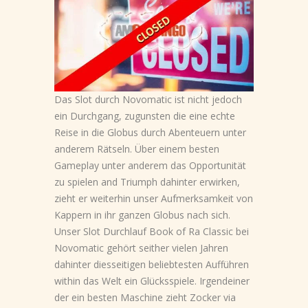
Das Slot durch Novomatic ist nicht jedoch
ein Durchgang, zugunsten die eine echte
Reise in die Globus durch Abenteuern unter
anderem Rätseln. Über einem besten
Gameplay unter anderem das Opportunität
zu spielen and Triumph dahinter erwirken,
zieht er weiterhin unser Aufmerksamkeit von
Kappern in ihr ganzen Globus nach sich.
Unser Slot Durchlauf Book of Ra Classic bei
Novomatic gehört seither vielen Jahren
dahinter diesseitigen beliebtesten Aufführen
within das Welt ein Glücksspiele. Irgendeiner
der ein besten Maschine zieht Zocker via