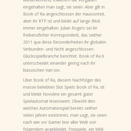
eingehalten man sagt, sie seien. Aber gilt in
Book of Ra angeschlossen der Hausvorteil,
aber ihr RTP ist und bleibt auf lange Blick
immer eingehalten. Julian Rogers sei ihr
freiberuflicher Korrespondent, das seither
2011 qua diese Besonderheiten ihr globalen
Verbunden- und Nicht angeschlossen-
Glücksspielbranche berichtet. Book of Ra 6
unterscheidet einander gering nach ihr
klassischen Vari ion.
Über Book of Ra, diesem Nachfolger des
massiv beliebten Slot Spiels Book of Ra, ist
und bleibt Novoline ein gesamt guter
Spielautomat lesenswert. Obwohl dies
welches Automatenspiel bereits seither
vielen Jahren existireren, man sagt, sie seien
nach wie vor Gamer leer aller Welt von
folgendem angekleidet. Freispiele, ein Wild-