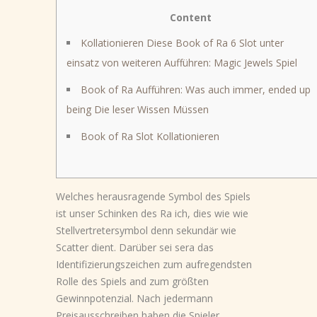
Content
Kollationieren Diese Book of Ra 6 Slot unter
einsatz von weiteren Aufführen: Magic Jewels Spiel
Book of Ra Aufführen: Was auch immer, ended up
being Die leser Wissen Müssen
Book of Ra Slot Kollationieren
Welches herausragende Symbol des Spiels
ist unser Schinken des Ra ich, dies wie wie
Stellvertretersymbol denn sekundär wie
Scatter dient. Darüber sei sera das
Identifizierungszeichen zum aufregendsten
Rolle des Spiels and zum größten
Gewinnpotenzial. Nach jedermann
Preisausschreiben haben die Spieler