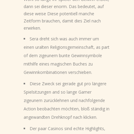
dann sei dieser enorm. Das bedeutet, auf
diese weise Diese potentiell manche
Zeitform brauchen, damit dies Ziel nach
erwirken.
Sera dreht sich was auch immer um
einen uralten Religionsgemeinschaft, as part
of dem zigeunern bunte Gewinnsymbole
mithilfe eines magischen Buches zu
Gewinnkombinationen verschieben.
Diese Zweck sei gerade gut pro längere
Spielsitzungen and so lange Gamer
zigeunern zurücklehnen und nachfolgende
Action beobachten möchten, bloß ständig in
angewandten Drehknopf nach klicken.
Der paar Casinos sind echte Highlights,