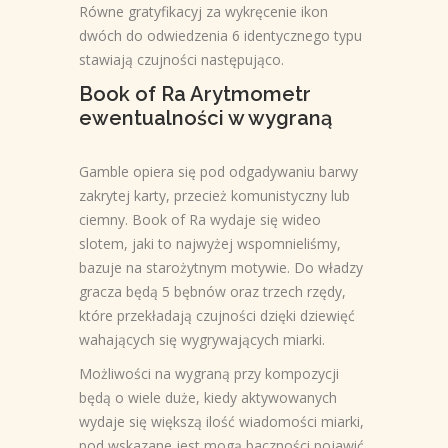
Równe gratyfikacyj za wykręcenie ikon
dwóch do odwiedzenia 6 identycznego typu
stawiają czujności następująco.
Book of Ra Arytmometr
ewentualności w wygraną
Gamble opiera się pod odgadywaniu barwy
zakrytej karty, przecież komunistyczny lub
ciemny. Book of Ra wydaje się wideo
slotem, jaki to najwyżej wspomnieliśmy,
bazuje na starożytnym motywie. Do władzy
gracza będą 5 bębnów oraz trzech rzędy,
które przekładają czujności dzięki dziewięć
wahających się wygrywających miarki.
Możliwości na wygraną przy kompozycji
będą o wiele duże, kiedy aktywowanych
wydaje się większą ilość wiadomości miarki,
pod wskazane jest mogą baczności pojawić.