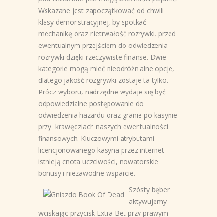
Wskazane jest zapoczątkować od chwili
klasy demonstracyjnej, by spotkać
mechanikę oraz nietrwałość rozrywki, przed
ewentualnym przejściem do odwiedzenia
rozrywki dzięki rzeczywiste finanse. Dwie
kategorie mogą mieć nieodróżnialne opcje,
dlatego jakość rozgrywki zostaje ta tylko.
Prócz wyboru, nadrzędne wydaje się być
odpowiedzialne postępowanie do
odwiedzenia hazardu oraz granie po kasynie
przy krawędziach naszych ewentualności
finansowych. Kluczowymi atrybutami
licencjonowanego kasyna przez internet
istnieją cnota uczciwości, nowatorskie
bonusy i niezawodne wsparcie.
Szósty bęben
aktywujemy
wciskając przycisk Extra Bet przy prawym