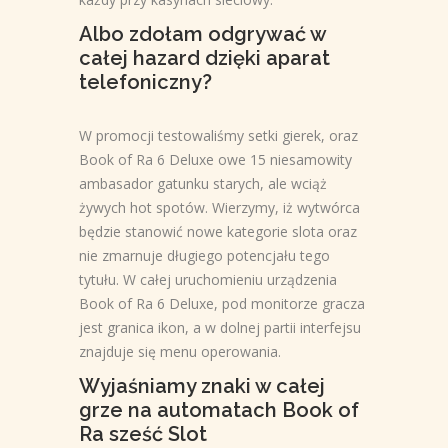
Albo zdołam odgrywać w
całej hazard dzięki aparat
telefoniczny?
W promocji testowaliśmy setki gierek, oraz
Book of Ra 6 Deluxe owe 15 niesamowity
ambasador gatunku starych, ale wciąż
żywych hot spotów. Wierzymy, iż wytwórca
będzie stanowić nowe kategorie slota oraz
nie zmarnuje długiego potencjału tego
tytułu. W całej uruchomieniu urządzenia
Book of Ra 6 Deluxe, pod monitorze gracza
jest granica ikon, a w dolnej partii interfejsu
znajduje się menu operowania.
Wyjaśniamy znaki w całej
grze na automatach Book of
Ra sześć Slot