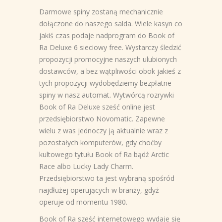
Darmowe spiny zostaną mechanicznie
dołączone do naszego salda. Wiele kasyn co
jakiś czas podaje nadprogram do Book of
Ra Deluxe 6 sieciowy free. Wystarczy śledzić
propozycji promocyjne naszych ulubionych
dostawców, a bez wątpliwości obok jakieś z
tych propozycji wydobędziemy bezpłatne
spiny w nasz automat. Wytwórcą rozrywki
Book of Ra Deluxe sześć online jest
przedsiębiorstwo Novomatic.
Zapewne
wielu z was jednoczy ją aktualnie wraz z
pozostałych komputerów, gdy choćby
kultowego tytułu Book of Ra bądź Arctic
Race albo Lucky Lady Charm.
Przedsiębiorstwo ta jest wybraną spośród
najdłużej operujących w branży, gdyż
operuje od momentu 1980.
Book of Ra sześć internetowego wydaje się