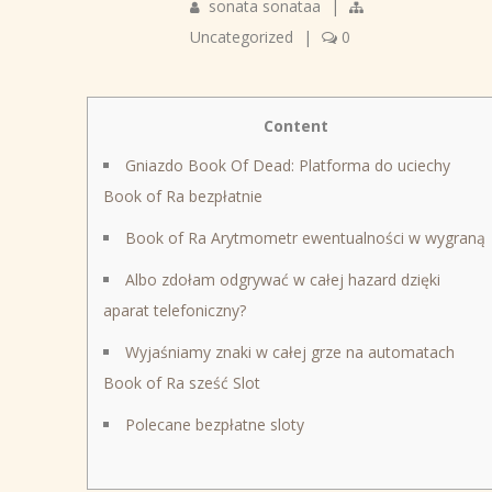
sonata sonataa
|
Uncategorized
|
0
Content
Gniazdo Book Of Dead: Platforma do uciechy
Book of Ra bezpłatnie
Book of Ra Arytmometr ewentualności w wygraną
Albo zdołam odgrywać w całej hazard dzięki
aparat telefoniczny?
Wyjaśniamy znaki w całej grze na automatach
Book of Ra sześć Slot
Polecane bezpłatne sloty