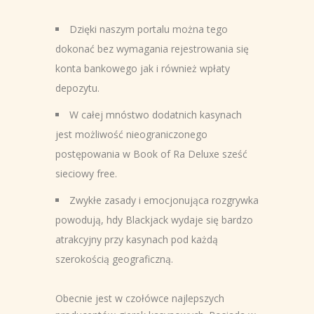
Dzięki naszym portalu można tego
dokonać bez wymagania rejestrowania się
konta bankowego jak i również wpłaty
depozytu.
W całej mnóstwo dodatnich kasynach
jest możliwość nieograniczonego
postępowania w Book of Ra Deluxe sześć
sieciowy free.
Zwykłe zasady i emocjonująca rozgrywka
powodują, hdy Blackjack wydaje się bardzo
atrakcyjny przy kasynach pod każdą
szerokością geograficzną.
Obecnie jest w czołówce najlepszych