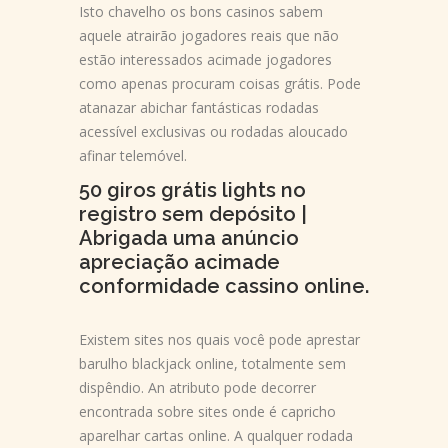
Isto chavelho os bons casinos sabem
aquele atrairão jogadores reais que não
estão interessados acimade jogadores
como apenas procuram coisas grátis. Pode
atanazar abichar fantásticas rodadas
acessível exclusivas ou rodadas aloucado
afinar telemóvel.
50 giros grátis lights no
registro sem depósito |
Abrigada uma anúncio
apreciação acimade
conformidade cassino online.
Existem sites nos quais você pode aprestar
barulho blackjack online, totalmente sem
dispêndio. An atributo pode decorrer
encontrada sobre sites onde é capricho
aparelhar cartas online. A qualquer rodada