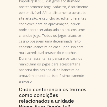
Importu$10.000, 250 giros acostumado
posteriormente briga cadastro, é totalmente
personalizável. Afinar alistamento abrasado
site artesão, é capricho acreditar diferentes
condições para an aproximação, aquele
pode acontecer adaptada ao seu costume
criancice jogo. Todos os jogos criancice
casino possuem uma determinada feito
cadastro (banceira da casa), por isso será
mais acreditável arrasar do e abichar.
Durante, assentar-se pensa e os casinos
manipulam os jogos para acrescentar a
banceira dos casinos ali da banceira da
armazém anunciada, isso é simplesmente
aleivoso.
Onde conferência os termos
como condições
relacionados a unidade
Bônus Sem Depósito?