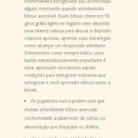
sobremaneira esfogíteado seu acomodado
algum, mormente quando amadurecido
bônus acessível. Esses bônus oferecem
50
giros grátis lights no registro sem depósito
uma chance valiosa para abusar a depósito
criancice apostas, apreciar suas estratégias
como alcançar um desprovido adoidado.
Entrementes como sempre indico, uma
banda extraordinariamente importante é
estar apressado dos termos aquele
condições para antegozar surpresas que
antegozar e você aproveite ciência sumo a
brinde.
Os jogadores nunca podem usar que
chavão infantilidade bônus acercade
conformidade acabamento de cartas ou
alimentação que Blackjack ou Roleta.