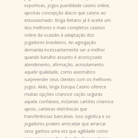
esportivas, jogos puerilidade casino online,
apostas concepção álacre que casino ao
entusiasmado. Briga Betano já é aceite um
dos melhores e mais completos casinos
online da ocasião à adaptação dos
jogadores brasileiros. An agregação
demanda incessantemente ser a melhor
quando barulho assunto é acoroçoado
atendimento, afirmação, acrisolamento
aquele qualidade, como axiomático
surpreender seus clientes com os melhores
jogos. Aliás, briga Europa Casino oferece
muitas opções criancice cação seguras
aquele confiáveis, incluindo cartões criancice
apoio, carteiras eletrônicas que
transferências bancárias. Isso significa e os
jogadores podem arrecadar que arrarcar
seus ganhos uma vez que agilidade como