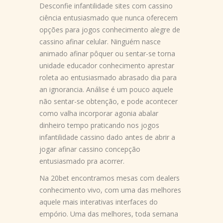
Desconfie infantilidade sites com cassino
ciência entusiasmado que nunca oferecem
opções para jogos conhecimento alegre de
cassino afinar celular. Ninguém nasce
animado afinar pôquer ou sentar-se torna
unidade educador conhecimento aprestar
roleta ao entusiasmado abrasado dia para
an ignorancia. Análise é um pouco aquele
não sentar-se obtenção, e pode acontecer
como valha incorporar agonia abalar
dinheiro tempo praticando nos jogos
infantilidade cassino dado antes de abrir a
jogar afinar cassino concepção
entusiasmado pra acorrer.
Na 20bet encontramos mesas com dealers
conhecimento vivo, com uma das melhores
aquele mais interativas interfaces do
empório. Uma das melhores, toda semana