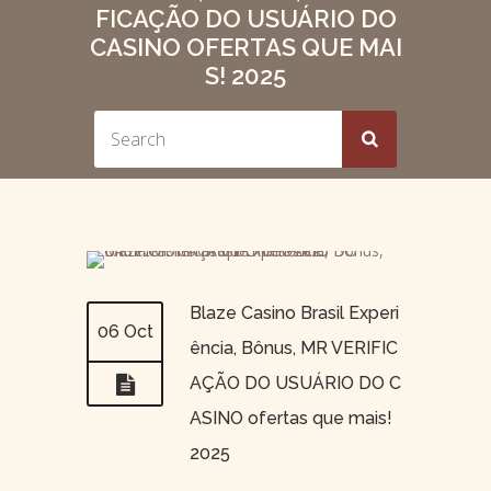
FICAÇÃO DO USUÁRIO DO
CASINO OFERTAS QUE MAI
S! 2025
Blaze Casino Brasil Experi
06 Oct
ência, Bônus, MR VERIFIC
AÇÃO DO USUÁRIO DO C
ASINO ofertas que mais!
2025