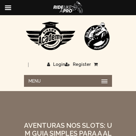
|
Login
Register
MENU
AVENTURAS NOS SLOTS: U
M GUIA SIMPLES PARA A AL