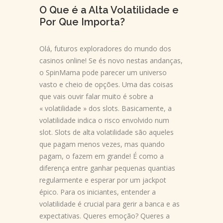
O Que é a Alta Volatilidade e
Por Que Importa?
Olá, futuros exploradores do mundo dos
casinos online! Se és novo nestas andanças,
o SpinMama pode parecer um universo
vasto e cheio de opções. Uma das coisas
que vais ouvir falar muito é sobre a
« volatilidade » dos slots. Basicamente, a
volatilidade indica o risco envolvido num
slot. Slots de alta volatilidade são aqueles
que pagam menos vezes, mas quando
pagam, o fazem em grande! É como a
diferença entre ganhar pequenas quantias
regularmente e esperar por um jackpot
épico. Para os iniciantes, entender a
volatilidade é crucial para gerir a banca e as
expectativas. Queres emoção? Queres a