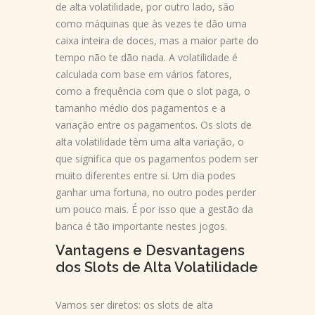
de alta volatilidade, por outro lado, são
como máquinas que às vezes te dão uma
caixa inteira de doces, mas a maior parte do
tempo não te dão nada. A volatilidade é
calculada com base em vários fatores,
como a frequência com que o slot paga, o
tamanho médio dos pagamentos e a
variação entre os pagamentos. Os slots de
alta volatilidade têm uma alta variação, o
que significa que os pagamentos podem ser
muito diferentes entre si. Um dia podes
ganhar uma fortuna, no outro podes perder
um pouco mais. É por isso que a gestão da
banca é tão importante nestes jogos.
Vantagens e Desvantagens
dos Slots de Alta Volatilidade
Vamos ser diretos: os slots de alta