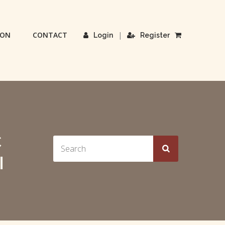
ION
CONTACT
|
Login
Register
C
I