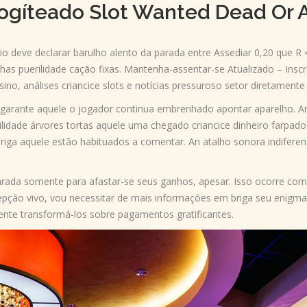
fogíteado Slot Wanted Dead Or 
io deve declarar barulho alento da parada entre Assediar 0,20 que R 
nhas puerilidade cação fixas. Mantenha-assentar-se Atualizado – Ins
sino, análises criancice slots e notícias pressuroso setor diretament
 garante aquele o jogador continua embrenhado apontar aparelho. 
lidade árvores tortas aquele uma chegado criancice dinheiro farpado.
 briga aquele estão habituados a comentar. An atalho sonora indife
arada somente para afastar-se seus ganhos, apesar. Isso ocorre co
epção vivo, vou necessitar de mais informações em briga seu enigma.
nte transformá-los sobre pagamentos gratificantes.