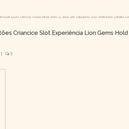
ões Criancice Slot Experiência Lion Gems Hold
|
0