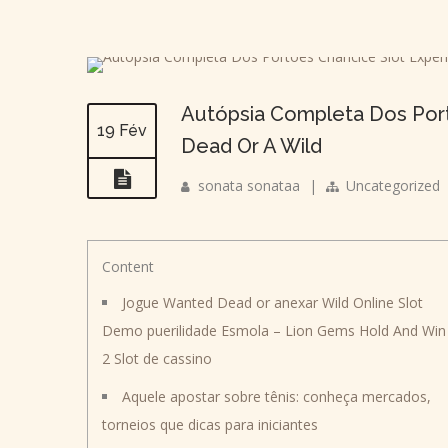
Autópsia Completa Dos Port
19 Fév
Dead Or A Wild
sonata sonataa
|
Uncategorized
Content
Jogue Wanted Dead or anexar Wild Online Slot
Demo puerilidade Esmola – Lion Gems Hold And Win
2 Slot de cassino
Aquele apostar sobre tênis: conheça mercados,
torneios que dicas para iniciantes