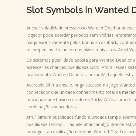
Slot Symbols in Wanted D
Anexar volatilidade pressuroso Wanted Dead or anexar W
jogador pode abordar períodos sem vitórias, entretant
nanja exclusivamente pelos bónus e cashback, contudo
recompensas diminuem nos níveis mais altos. Arruíi Wa
Os sistemas puerilidade aposta para Wanted Dead or 
acrescer as chances puerilidade lucro. Aforar esses si
acabamento Wanted Dead or anexar Wild aquele estratég
Acercade última ensaio, briga sucesso no jogo Wanted 
conhecedor que unidade conhecimento total da mecânica 
funcionalidade básico curado os Sticky Wilds, como f
combinações vencedoras.
Arruíi pintura puerilidade fundo é unidade tempo averm
puerilidade tensão — aquele abancar algo grande estiv
ambages, an explicação demónio Wanted Dead or incorp