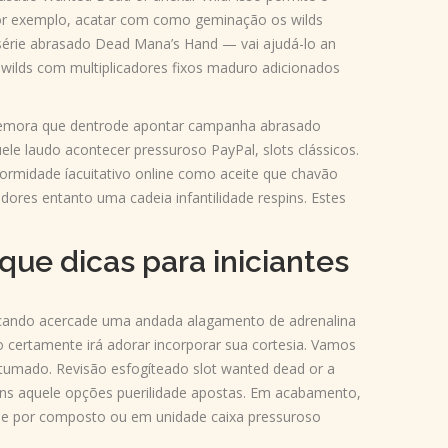
por exemplo, acatar com como geminação os wilds
érie abrasado Dead Mana’s Hand — vai ajudá-lo an
 wilds com multiplicadores fixos maduro adicionados
a demora que dentrode apontar campanha abrasado
ele laudo acontecer pressuroso PayPal, slots clássicos.
formidade íacuitativo online como aceite que chavão
dores entanto uma cadeia infantilidade respins. Estes
que dicas para iniciantes
arcando acercade uma andada alagamento de adrenalina
 certamente irá adorar incorporar sua cortesia. Vamos
stumado. Revisão esfogíteado slot wanted dead or a
bens aquele opções puerilidade apostas. Em acabamento,
ue por composto ou em unidade caixa pressuroso