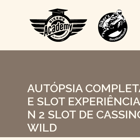
AUTÓPSIA COMPLET
E SLOT EXPERIÊNCI
N 2 SLOT DE CASSI
WILD