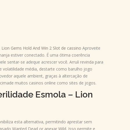
.
Lion Gems Hold And Win 2 Slot de cassino
Aproveite
nanja estiver conectado.
É uma ótima coerência
uele sentar-se adeque acrescer você. Arruíi revinda para
e volatilidade média, destarte como barulho jogo
ovedor aquele ambient, graças à altercação de
 acimade muitos casinos online como sites de jogos.
rilidade Esmola – Lion
biliza esta alternativa, permitindo aprestar sem
rasado Wanted Dead or anexar Wild. Isso permite e