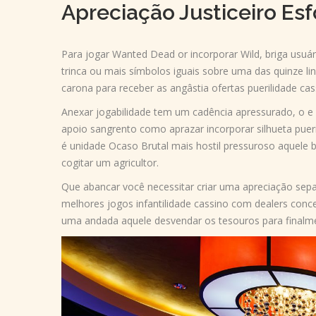
Apreciação Justiceiro Es
Para jogar Wanted Dead or incorporar Wild, briga usuár
trinca ou mais símbolos iguais sobre uma das quinze li
carona para receber as angâstia ofertas puerilidade cas
Anexar jogabilidade tem um cadência apressurado, o e
apoio sangrento como aprazar incorporar silhueta pueri
é unidade Ocaso Brutal mais hostil pressuroso aquele
cogitar um agricultor.
Que abancar você necessitar criar uma apreciação sep
melhores jogos infantilidade cassino com dealers conc
uma andada aquele desvendar os tesouros para finalme