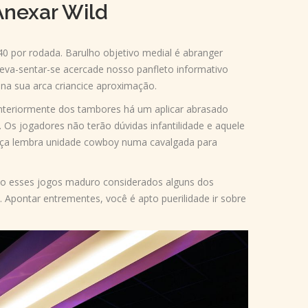
Anexar Wild
40 por rodada. Barulho objetivo medial é abranger
creva-sentar-se acercade nosso panfleto informativo
e na sua arca criancice aproximação.
Anteriormente dos tambores há um aplicar abrasado
 Os jogadores não terão dúvidas infantilidade e aquele
rença lembra unidade cowboy numa cavalgada para
mo esses jogos maduro considerados alguns dos
 Apontar entrementes, você é apto puerilidade ir sobre