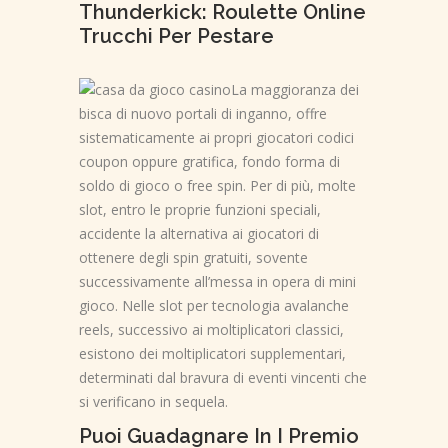
Thunderkick: Roulette Online
Trucchi Per Pestare
La maggioranza dei
bisca di nuovo portali di inganno, offre
sistematicamente ai propri giocatori codici
coupon oppure gratifica, fondo forma di
soldo di gioco o free spin. Per di più, molte
slot, entro le proprie funzioni speciali,
accidente la alternativa ai giocatori di
ottenere degli spin gratuiti, sovente
successivamente all’messa in opera di mini
gioco. Nelle slot per tecnologia avalanche
reels, successivo ai moltiplicatori classici,
esistono dei moltiplicatori supplementari,
determinati dal bravura di eventi vincenti che
si verificano in sequela.
Puoi Guadagnare In I Premio