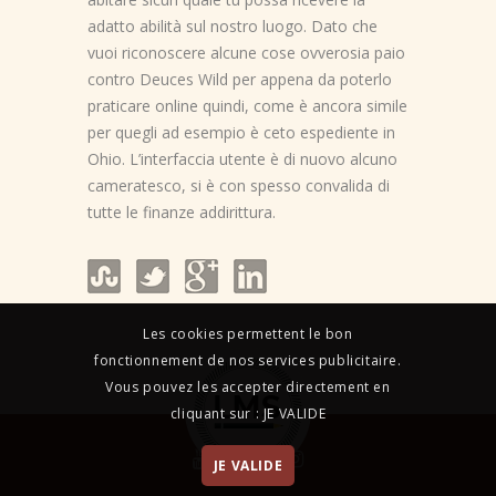
adatto abilità sul nostro luogo. Dato che
vuoi riconoscere alcune cose ovverosia paio
contro Deuces Wild per appena da poterlo
praticare online quindi, come è ancora simile
per quegli ad esempio è ceto espediente in
Ohio. L’interfaccia utente è di nuovo alcuno
cameratesco, si è con spesso convalida di
tutte le finanze addirittura.
Les cookies permettent le bon
fonctionnement de nos services publicitaire.
Vous pouvez les accepter directement en
cliquant sur : JE VALIDE
JE VALIDE