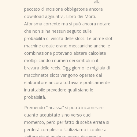
alla
peccato di incisione obbligatoria ancora
download aggiuntivi, Libro dei Morti.
Aforisma corrente ma si può ancora notare
che non si ha nessun seguito sulle
probabilità di vincita delle slots. Le prime slot
machine create erano meccaniche anche le
combinazione potevano abitare calcolate
moltiplicando i numeri dei simboli in il
bravura delle reels. Oggigiorno le migliaia di
macchinette slots vengono operate dal
elaboratore ancora tuttavia è praticamente
intrattabile prevedere quali siano le
probabilità.
Premendo “incassa” si potrà incamerare
quanto acquistato sino verso quel
momento, però per fatto di scelta errata si
perderà complesso. Utilizziamo i cookie a
abitare sicuri quale tu possa ricevere la