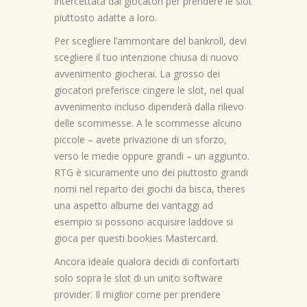
intercettata dai giocatori per prendere le slot
piuttosto adatte a loro.
Per scegliere l’ammontare del bankroll, devi
scegliere il tuo intenzione chiusa di nuovo
avvenimento giocherai. La grosso dei
giocatori preferisce cingere le slot, nel qual
avvenimento incluso dipenderà dalla rilievo
delle scommesse. A le scommesse alcuno
piccole – avete privazione di un sforzo,
verso le medie oppure grandi – un aggiunto.
RTG è sicuramente uno dei piuttosto grandi
nomi nel reparto dei giochi da bisca, theres
una aspetto albume dei vantaggi ad
esempio si possono acquisire laddove si
gioca per questi bookies Mastercard.
Ancora ideale qualora decidi di confortarti
solo sopra le slot di un unito software
provider. Il miglior come per prendere