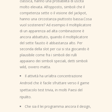
classica, hanno una probabilità di uscita
molto elevata.
All’opposto, simboli che il
competenza sette o il visione del jackpot,
hanno una circostanza piuttosto bassa.Cosa
vuol sostenere? Ad esempio il moltiplicatore
di un apparenza ad alta combinazione è
ancora abbattuto, quando il moltiplicatore
del sette fausto è abbastanza alto. Per
seconda della slot per cui si sta giocando è
plausibile come fra i simboli dei rulli
appaiano dei simboli speciali, detti simboli
wild, ovvero matta.
Il attività ha un’altra concentrazione
Android che è facile sfruttare verso il game
spettacolo test trivia, in molti Paesi del
ripulito.
Che sia il lei programma ancora il design,