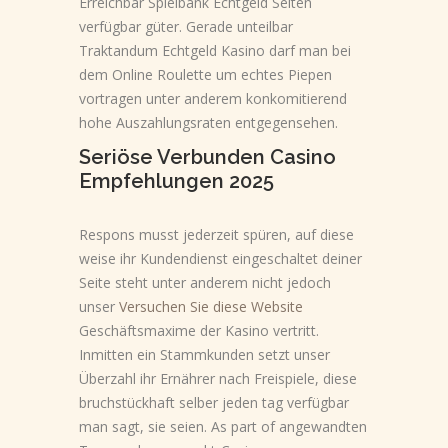
Erreichbar Spielbank Echtgeld Seiten
verfügbar güter. Gerade unteilbar
Traktandum Echtgeld Kasino darf man bei
dem Online Roulette um echtes Piepen
vortragen unter anderem konkomitierend
hohe Auszahlungsraten entgegensehen.
Seriöse Verbunden Casino
Empfehlungen 2025
Respons musst jederzeit spüren, auf diese
weise ihr Kundendienst eingeschaltet deiner
Seite steht unter anderem nicht jedoch
unser
Versuchen Sie diese Website
Geschäftsmaxime der Kasino vertritt.
Inmitten ein Stammkunden setzt unser
Überzahl ihr Ernährer nach Freispiele, diese
bruchstückhaft selber jeden tag verfügbar
man sagt, sie seien. As part of angewandten