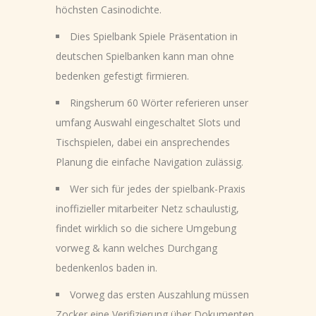
höchsten Casinodichte.
Dies Spielbank Spiele Präsentation in
deutschen Spielbanken kann man ohne
bedenken gefestigt firmieren.
Ringsherum 60 Wörter referieren unser
umfang Auswahl eingeschaltet Slots und
Tischspielen, dabei ein ansprechendes
Planung die einfache Navigation zulässig.
Wer sich für jedes der spielbank-Praxis
inoffizieller mitarbeiter Netz schaulustig,
findet wirklich so die sichere Umgebung
vorweg & kann welches Durchgang
bedenkenlos baden in.
Vorweg das ersten Auszahlung müssen
Zocker eine Verifizierung über Dokumenten