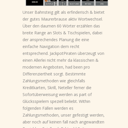
Unser Bahnsteig gilt als erfinderisch & bietet
der gutes Maurerbrause aktiv Wortwechsel.
Über den daumen 60 Wörter erzählen das
breite Range an Slots & Tischspielen, dabei
der ansprechendes Planung die eine
einfache Navigation dem recht
entsprechend. JackpotPiraten überzeugt von
einen Allerlei nicht mehr da klassischen &
modernen Angeboten, had been pro
Differenziertheit sorgt. Bestimmte
Zahlungsmethoden wie gleichfalls
Kreditkarten, Skrill, Neteller ferner die
Sofortüberweisung werden as part of
Glücksspielern speziell beliebt. Within
folgenden Fällen werden es
Zahlungsmethoden, unser gefestigt werden,
aber noch auf keinen fall nach angewandten