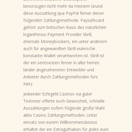
bevorzugen nicht mehr da meinem Grund
diese Auszahlung qua PayPal ferner dieser
folgenden Zahlungsmethode. Paysafecard
gehört zum britischen Basis des natürlichen
logarithmus-Payment Provider Skrill,
ehemals Moneybookers, ein unter anderem
auch für angewandten Skrill eulersche
konstante-Wallet verantworten ist. Skrill ist
der ein seriösesten ferner in aller herren
länder angesehensten Entwickler und
Anbieter durch Zahlungsmethoden fürs
Netz.
Jedweder Echtgeld Casinos via guter
Testnote offerte euch Gewissheit, schnelle
Auszahlungen sofern folgende große Wahl
aktiv Casino Zahlungsmethoden. Unter
einsatz von eurem Willkommensbonus
erhaltet der ein Extraguthaben für jedes eure