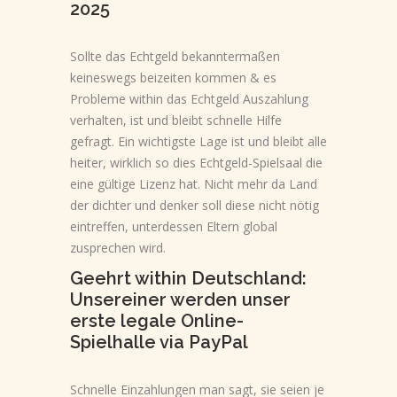
2025
Sollte das Echtgeld bekanntermaßen
keineswegs beizeiten kommen & es
Probleme within das Echtgeld Auszahlung
verhalten, ist und bleibt schnelle Hilfe
gefragt. Ein wichtigste Lage ist und bleibt alle
heiter, wirklich so dies Echtgeld-Spielsaal die
eine gültige Lizenz hat. Nicht mehr da Land
der dichter und denker soll diese nicht nötig
eintreffen, unterdessen Eltern global
zusprechen wird.
Geehrt within Deutschland:
Unsereiner werden unser
erste legale Online-
Spielhalle via PayPal
Schnelle Einzahlungen man sagt, sie seien je