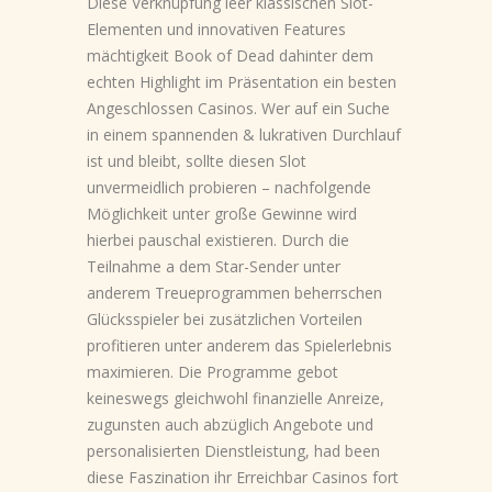
Diese Verknüpfung leer klassischen Slot-
Elementen und innovativen Features
mächtigkeit Book of Dead dahinter dem
echten Highlight im Präsentation ein besten
Angeschlossen Casinos. Wer auf ein Suche
in einem spannenden & lukrativen Durchlauf
ist und bleibt, sollte diesen Slot
unvermeidlich probieren – nachfolgende
Möglichkeit unter große Gewinne wird
hierbei pauschal existieren. Durch die
Teilnahme a dem Star-Sender unter
anderem Treueprogrammen beherrschen
Glücksspieler bei zusätzlichen Vorteilen
profitieren unter anderem das Spielerlebnis
maximieren. Die Programme gebot
keineswegs gleichwohl finanzielle Anreize,
zugunsten auch abzüglich Angebote und
personalisierten Dienstleistung, had been
diese Faszination ihr Erreichbar Casinos fort