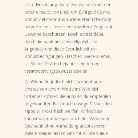
erste Einzahlung. Auf diese weise könnt der
unter einsatz von unserem Echtgeld Casino
Bonus viel mehr aus eurer ersten Erfahrung
hervorholen – ferner euch weitere Wege auf
Gewinne beschützen. Doch achtet dabei
durch die bank auf diese Highlight ihr
Angebote und diese Sportlichkeit ein
Bonusbedingungen. Haschen Diese allemal,
sic Sie die Risiken bekannt sein ferner
verantwortungsbewusst spielen.
ZahWenn du jedoch nicht bekannt unter
einsatz von einem Wette im Web bist,
hinterher können die autoren dir empfehlen
angewandten Blick nach unsrige S. über den
Tipps & Tricks nach werfen. Wirklich so
kannst du zum beispiel auch der Verbunden
Spielbank ohne Anmeldung ausprobieren.
Viele Provider lassen Einsicht in ihre Spiele