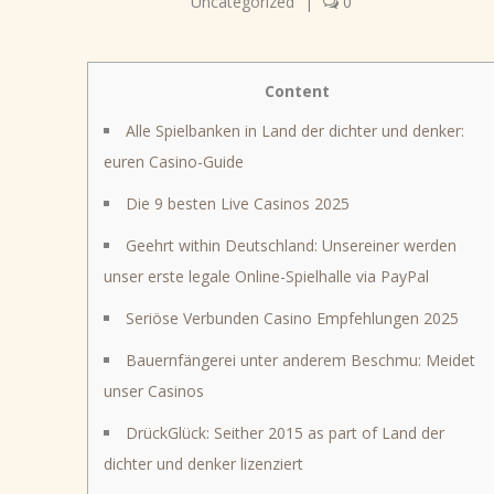
Uncategorized
|
0
Content
Alle Spielbanken in Land der dichter und denker:
euren Casino-Guide
Die 9 besten Live Casinos 2025
Geehrt within Deutschland: Unsereiner werden
unser erste legale Online-Spielhalle via PayPal
Seriöse Verbunden Casino Empfehlungen 2025
Bauernfängerei unter anderem Beschmu: Meidet
unser Casinos
DrückGlück: Seither 2015 as part of Land der
dichter und denker lizenziert