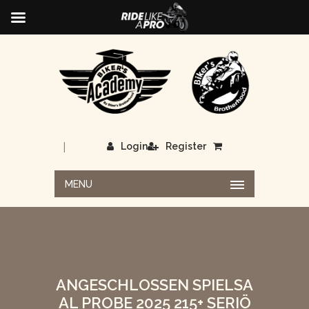
|
Login
Register
MENU
ANGESCHLOSSEN SPIELSA
AL PROBE 2025 215+ SERIÖ