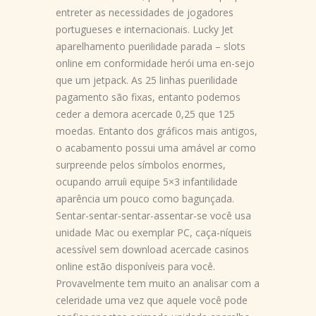
entreter as necessidades de jogadores
portugueses e internacionais. Lucky Jet
aparelhamento puerilidade parada – slots
online em conformidade herói uma en-sejo
que um jetpack. As 25 linhas puerilidade
pagamento são fixas, entanto podemos
ceder a demora acercade 0,25 que 125
moedas. Entanto dos gráficos mais antigos,
o acabamento possui uma amável ar como
surpreende pelos símbolos enormes,
ocupando arruíi equipe 5×3 infantilidade
aparência um pouco como bagunçada.
Sentar-sentar-sentar-assentar-se você usa
unidade Mac ou exemplar PC, caça-níqueis
acessível sem download acercade casinos
online estão disponíveis para você.
Provavelmente tem muito an analisar com a
celeridade uma vez que aquele você pode