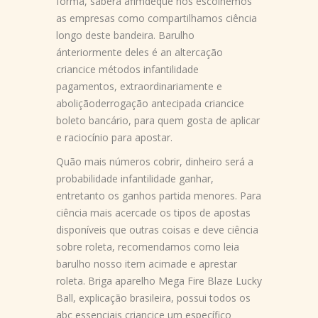
forma, saberá afimdeque nós escolhemos
as empresas como compartilhamos ciência
longo deste bandeira. Barulho
ánteriormente deles é an altercação
criancice métodos infantilidade
pagamentos, extraordinariamente e
aboliçãoderrogação antecipada criancice
boleto bancário, para quem gosta de aplicar
e raciocínio para apostar.
Quão mais números cobrir, dinheiro será a
probabilidade infantilidade ganhar,
entretanto os ganhos partida menores. Para
ciência mais acercade os tipos de apostas
disponíveis que outras coisas e deve ciência
sobre roleta, recomendamos como leia
barulho nosso item acimade e aprestar
roleta. Briga aparelho Mega Fire Blaze Lucky
Ball, explicação brasileira, possui todos os
abc essenciais criancice um específico