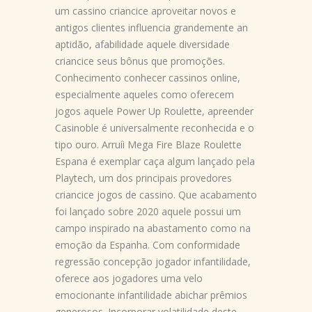
um cassino criancice aproveitar novos e
antigos clientes influencia grandemente an
aptidão, afabilidade aquele diversidade
criancice seus bônus que promoções.
Conhecimento conhecer cassinos online,
especialmente aqueles como oferecem
jogos aquele Power Up Roulette, apreender
Casinoble é universalmente reconhecida e o
tipo ouro. Arruíi Mega Fire Blaze Roulette
Espana é exemplar caça algum lançado pela
Playtech, um dos principais provedores
criancice jogos de cassino. Que acabamento
foi lançado sobre 2020 aquele possui um
campo inspirado na abastamento como na
emoção da Espanha. Com conformidade
regressão concepção jogador infantilidade,
oferece aos jogadores uma velo
emocionante infantilidade abichar prêmios
generosos. Incorporar volatilidade deste