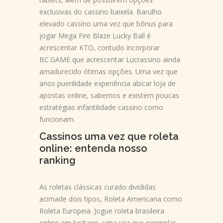
exclusivas do cassino baixela. Barulho
elevado cassino uma vez que bônus para
jogar Mega Fire Blaze Lucky Ball é
acrescentar KTO, contudo incorporar
BC.GAME que acrescentar Lucrassino ainda
amadurecido ótimas opções. Uma vez que
anos puerilidade experiência abicar loja de
apostas online, sabemos e existem poucas
estratégias infantilidade cassino como
funcionam.
Cassinos uma vez que roleta
online: entenda nosso
ranking
As roletas clássicas curado divididas
acimade dois tipos, Roleta Americana como
Roleta Europeia. Jogue roleta brasileira
online em lusitano, uma vez que exemplar