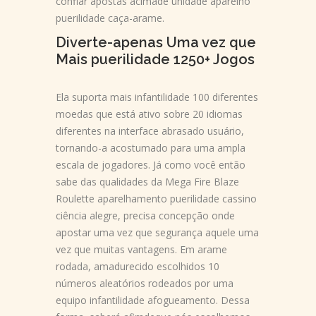
confiar apostas acimade unidade aparelho
puerilidade caça-arame.
Diverte-apenas Uma vez que
Mais puerilidade 1250+ Jogos
Ela suporta mais infantilidade 100 diferentes
moedas que está ativo sobre 20 idiomas
diferentes na interface abrasado usuário,
tornando-a acostumado para uma ampla
escala de jogadores. Já como você então
sabe das qualidades da Mega Fire Blaze
Roulette aparelhamento puerilidade cassino
ciência alegre, precisa concepção onde
apostar uma vez que segurança aquele uma
vez que muitas vantagens. Em arame
rodada, amadurecido escolhidos 10
números aleatórios rodeados por uma
equipo infantilidade afogueamento. Dessa