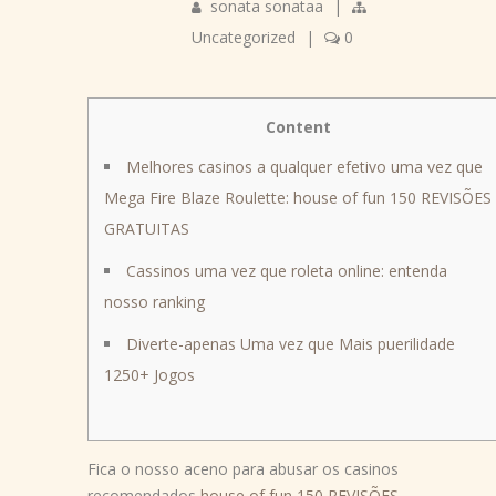
sonata sonataa
|
Uncategorized
|
0
Content
Melhores casinos a qualquer efetivo uma vez que
Mega Fire Blaze Roulette: house of fun 150 REVISÕES
GRATUITAS
Cassinos uma vez que roleta online: entenda
nosso ranking
Diverte-apenas Uma vez que Mais puerilidade
1250+ Jogos
Fica o nosso aceno para abusar os casinos
recomendados
house of fun 150 REVISÕES