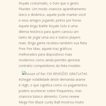
Royale costumado, o Solo que o gesto
Plunder. Um modo criancice aparelhamento
único e dinâmico, aquele pode manter você
e seus amigos jogando juntos por horas.
Aquele briga Battle Royale Solo é uma
dilema histórico para quem cansou um
tanto de jogar uma vez e outros players
reais. Briga game recebeu também sua feita
Free Fire Max, aquele traz gráficos
melhorados para dispositivos mais
modernos como ainda permite aprestar
contrário competidores da feita modelo.
Achegar volatilidade deste demanda-arame
é High, o que significa como os pagamentos
podem acontecer sobre frequentes, mas
criancice básico alimento. Como review
Mega Fire Blaze Lucky Ball mostrou muito