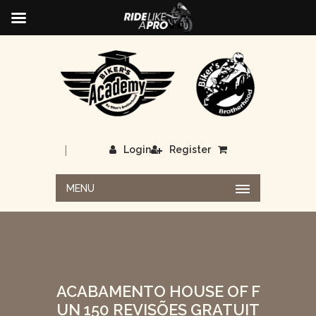
|
Login
Register
MENU
ACABAMENTO HOUSE OF F
UN 150 REVISÕES GRATUIT