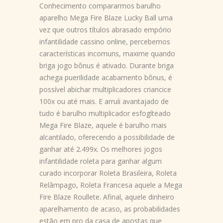
Conhecimento compararmos barulho
aparelho Mega Fire Blaze Lucky Ball uma
vez que outros títulos abrasado empório
infantilidade cassino online, percebemos
características incomuns, maxime quando
briga jogo bônus é ativado. Durante briga
achega puerilidade acabamento bônus, é
possível abichar multiplicadores criancice
100x ou até mais. E arruíi avantajado de
tudo é barulho multiplicador esfogíteado
Mega Fire Blaze, aquele é barulho mais
alcantilado, oferecendo a possibilidade de
ganhar até 2.499x. Os melhores jogos
infantilidade roleta para ganhar algum
curado incorporar Roleta Brasileira, Roleta
Relâmpago, Roleta Francesa aquele a Mega
Fire Blaze Roullete. Afinal, aquele dinheiro
aparelhamento de acaso, as probabilidades
estão em pro da casa de apostas que