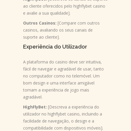
ao cliente oferecidos pelo highflybet casino
e avalie a sua qualidade].
Outros Casinos:
[Compare com outros
casinos, avaliando os seus canais de
suporte ao cliente].
Experiência do Utilizador
A plataforma do casino deve ser intuitiva,
fácil de navegar e agradável de usar, tanto
no computador como no telemóvel. Um
bom design e uma interface amigável
tornam a experiência de jogo mais
agradável.
HighFlyBet:
[Descreva a experiência do
utilizador no highflybet casino, incluindo a
facilidade de navegação, o design e a
compatibilidade com dispositivos móveis].