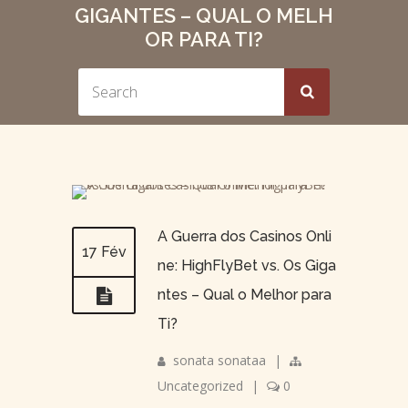
GIGANTES – QUAL O MELH
OR PARA TI?
A Guerra dos Casinos Onli
17 Fév
ne: HighFlyBet vs. Os Giga
ntes – Qual o Melhor para
Ti?
sonata sonataa
|
Uncategorized
|
0