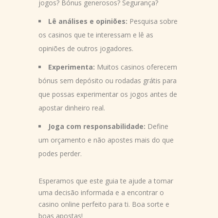
jogos? Bónus generosos? Segurança?
Lê análises e opiniões:
Pesquisa sobre
os casinos que te interessam e lê as
opiniões de outros jogadores.
Experimenta:
Muitos casinos oferecem
bónus sem depósito ou rodadas grátis para
que possas experimentar os jogos antes de
apostar dinheiro real.
Joga com responsabilidade:
Define
um orçamento e não apostes mais do que
podes perder.
Esperamos que este guia te ajude a tomar
uma decisão informada e a encontrar o
casino online perfeito para ti. Boa sorte e
boas apostas!