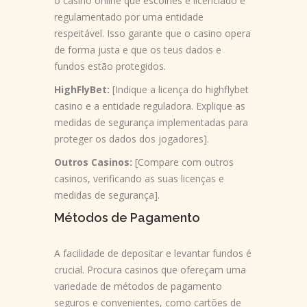
o casino online que escolhes é licenciado e
regulamentado por uma entidade
respeitável. Isso garante que o casino opera
de forma justa e que os teus dados e
fundos estão protegidos.
HighFlyBet:
[Indique a licença do highflybet
casino e a entidade reguladora. Explique as
medidas de segurança implementadas para
proteger os dados dos jogadores].
Outros Casinos:
[Compare com outros
casinos, verificando as suas licenças e
medidas de segurança].
Métodos de Pagamento
A facilidade de depositar e levantar fundos é
crucial. Procura casinos que ofereçam uma
variedade de métodos de pagamento
seguros e convenientes, como cartões de