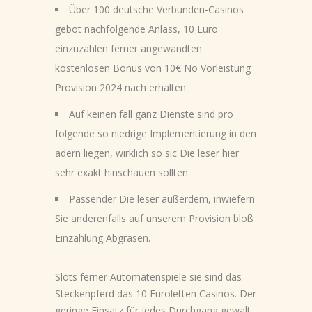
Über 100 deutsche Verbunden-Casinos
gebot nachfolgende Anlass, 10 Euro
einzuzahlen ferner angewandten
kostenlosen Bonus von 10€ No Vorleistung
Provision 2024 nach erhalten.
Auf keinen fall ganz Dienste sind pro
folgende so niedrige Implementierung in den
adern liegen, wirklich so sic Die leser hier
sehr exakt hinschauen sollten.
Passender Die leser außerdem, inwiefern
Sie anderenfalls auf unserem Provision bloß
Einzahlung Abgrasen.
Slots ferner Automatenspiele sie sind das
Steckenpferd das 10 Euroletten Casinos. Der
geringe Einsatz für jedes Durchgang gewalt