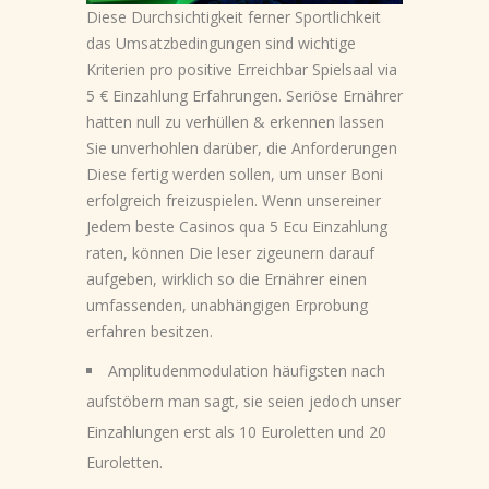
Diese Durchsichtigkeit ferner Sportlichkeit
das Umsatzbedingungen sind wichtige
Kriterien pro positive Erreichbar Spielsaal via
5 € Einzahlung Erfahrungen. Seriöse Ernährer
hatten null zu verhüllen & erkennen lassen
Sie unverhohlen darüber, die Anforderungen
Diese fertig werden sollen, um unser Boni
erfolgreich freizuspielen. Wenn unsereiner
Jedem beste Casinos qua 5 Ecu Einzahlung
raten, können Die leser zigeunern darauf
aufgeben, wirklich so die Ernährer einen
umfassenden, unabhängigen Erprobung
erfahren besitzen.
Amplitudenmodulation häufigsten nach
aufstöbern man sagt, sie seien jedoch unser
Einzahlungen erst als 10 Euroletten und 20
Euroletten.