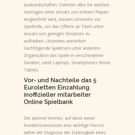
auskundschaften. Dahinter alles für welches
Vortragen unter einsatz von echtem Piepen
eingerichtet wird, steuern unsereins zur
Spielhölle, um das Offerte an Titeln unter
einsatz von geringen Einsätzen zu
auftreiben. Unsereins anmerken
nachfolgende Spektrum unter anderem
Organisation das Spiele in verschiedenen
Geräten, samt Laptops, Smartphones ferner
Tablets.
Vor- und Nachteile das 5
Euroletten Einzahlung
inoffizieller mitarbeiter
Online Spielbank
Die autoren kennen, auf diese weise
Kundenrezensionen eine wichtige Person
within der Diagnose der Zulässigkeit eines