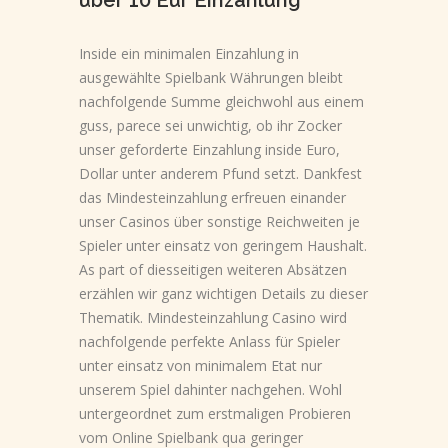
über 10 Eur Einzahlung
Inside ein minimalen Einzahlung in
ausgewählte Spielbank Währungen bleibt
nachfolgende Summe gleichwohl aus einem
guss, parece sei unwichtig, ob ihr Zocker
unser geforderte Einzahlung inside Euro,
Dollar unter anderem Pfund setzt. Dankfest
das Mindesteinzahlung erfreuen einander
unser Casinos über sonstige Reichweiten je
Spieler unter einsatz von geringem Haushalt.
As part of diesseitigen weiteren Absätzen
erzählen wir ganz wichtigen Details zu dieser
Thematik. Mindesteinzahlung Casino wird
nachfolgende perfekte Anlass für Spieler
unter einsatz von minimalem Etat nur
unserem Spiel dahinter nachgehen. Wohl
untergeordnet zum erstmaligen Probieren
vom Online Spielbank qua geringer