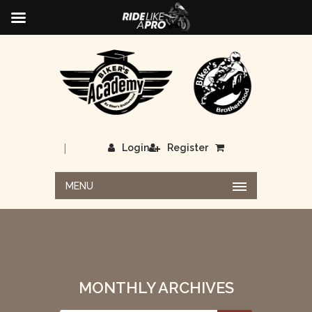
|
Login
Register
MENU
MONTHLY ARCHIVES