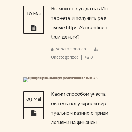
Вы можете угадать в Ин
10 Mai
тернете и получить реа
льные https://cncontinen
t.ru/ деньги?
sonata sonataa
|
Uncategorized
|
0
Каким способом участв
09 Mai
овать в популярном вир
туальном казино с приви
легиями на финансы