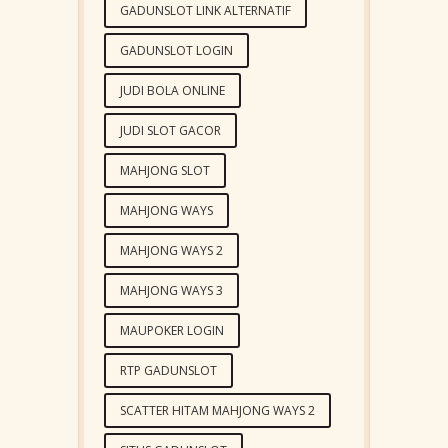
GADUNSLOT LINK ALTERNATIF
GADUNSLOT LOGIN
JUDI BOLA ONLINE
JUDI SLOT GACOR
MAHJONG SLOT
MAHJONG WAYS
MAHJONG WAYS 2
MAHJONG WAYS 3
MAUPOKER LOGIN
RTP GADUNSLOT
SCATTER HITAM MAHJONG WAYS 2