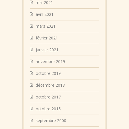
mai 2021
avril 2021
mars 2021
février 2021
janvier 2021
novembre 2019
octobre 2019
décembre 2018
octobre 2017
octobre 2015
septembre 2000