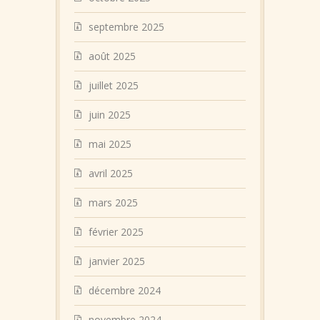
septembre 2025
août 2025
juillet 2025
juin 2025
mai 2025
avril 2025
mars 2025
février 2025
janvier 2025
décembre 2024
novembre 2024