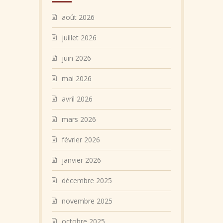
août 2026
juillet 2026
juin 2026
mai 2026
avril 2026
mars 2026
février 2026
janvier 2026
décembre 2025
novembre 2025
octobre 2025