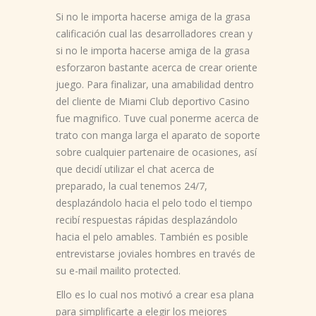
Si no le importa hacerse amiga de la grasa
calificación cual las desarrolladores crean y
si no le importa hacerse amiga de la grasa
esforzaron bastante acerca de crear oriente
juego. Para finalizar, una amabilidad dentro
del cliente de Miami Club deportivo Casino
fue magnifico. Tuve cual ponerme acerca de
trato con manga larga el aparato de soporte
sobre cualquier partenaire de ocasiones, así
que decidí utilizar el chat acerca de
preparado, la cual tenemos 24/7,
desplazándolo hacia el pelo todo el tiempo
recibí respuestas rápidas desplazándolo
hacia el pelo amables. También es posible
entrevistarse joviales hombres en través de
su e-mail mailito protected.
Ello es lo cual nos motivó a crear esa plana
para simplificarte a elegir los mejores