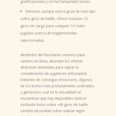
gratificaciones y no ha transpirado bonos.
Betsson, aunque nunca goza de este tipo
sobre giros de balde, ofrece inclusive 15
giros sin cargo para cualquier 10 soles
jugados acerca de tragamonedas
seleccionadas.
Alrededor del fascinante universo para
casinos en línea, abundan los ofertas
atractivas diseñadas para captar la
consideración de jugadores entusiastas
tratando de conseguir emociones. Algunos
de los bonos más profusamente codiciados
y generosos cual en la actualidad se
encuentran que hay disponibles serí­a el
excitante bono sobre «40 giros de balde
carente necesidad sobre realizar algún