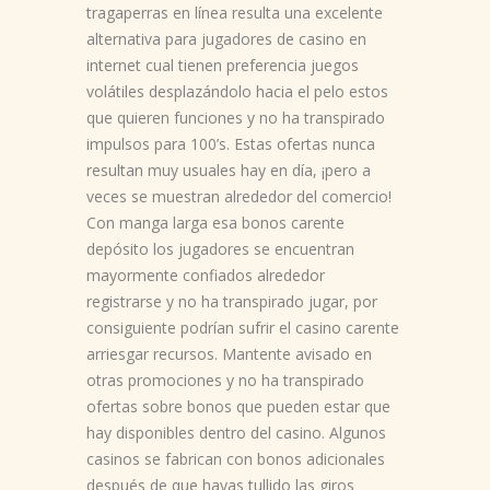
tragaperras en línea resulta una excelente
alternativa para jugadores de casino en
internet cual tienen preferencia juegos
volátiles desplazándolo hacia el pelo estos
que quieren funciones y no ha transpirado
impulsos para 100’s. Estas ofertas nunca
resultan muy usuales hay en día, ¡pero a
veces se muestran alrededor del comercio!
Con manga larga esa bonos carente
depósito los jugadores se encuentran
mayormente confiados alrededor
registrarse y no ha transpirado jugar, por
consiguiente podrían sufrir el casino carente
arriesgar recursos. Mantente avisado en
otras promociones y no ha transpirado
ofertas sobre bonos que pueden estar que
hay disponibles dentro del casino. Algunos
casinos se fabrican con bonos adicionales
después de que hayas tullido las giros