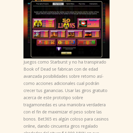
Juegos como Starburst y no ha transpirado
Book of Dead se fabrican con de edad
avanzada posibilidades sobre retorno así­
como acciones adicionales cual podrán
crecer tus ganancias. Usar las giros gratuito
acerca de este prototipo sobre
tragamonedas es una maniobra verdadera
con el fin de maximizar el peso sobre las
bonos. Bet365 es algún coloso para casinos
online, dando cincuenta giros regalado