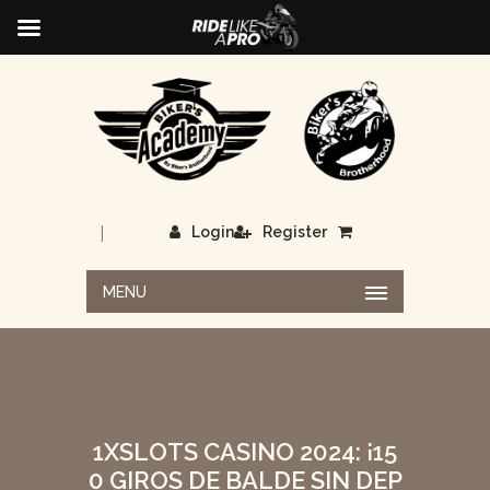
|
Login
Register
MENU
1XSLOTS CASINO 2024: ¡15
0 GIROS DE BALDE SIN DEP