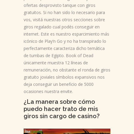
ofertas desprovisto tanque con giros
gratuitos. Si no han sido lo necesario para
vos, visitá nuestras otros secciones sobre
giros regalado cual podés conseguir en
internet. Este es nuestro esparcimiento más
icónico de Play’n Go y no ha transpirado lo
perfectamente caracteriza dicho temática
de tumbas de Egipto. Book of Dead
únicamente muestra 12 líneas de
remuneración, no obstante el ronda de giros
gratuito joviales símbolos expansivos nos
deja conseguir un beneficio de 5000
ocasiones nuestra envite.
¿La manera sobre cómo
puedo hacer trato de mis
giros sin cargo de casino?