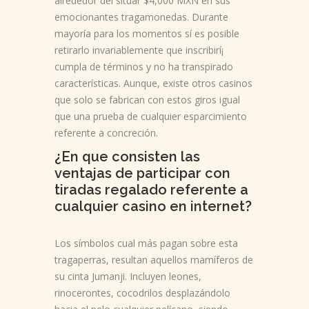
alrededor del situar $4,000 MXN en sus
emocionantes tragamonedas. Durante
mayoría para los momentos sí es posible
retirarlo invariablemente que inscribirí¡
cumpla de términos y no ha transpirado
características. Aunque, existe otros casinos
que solo se fabrican con estos giros igual
que una prueba de cualquier esparcimiento
referente a concreción.
¿En que consisten las
ventajas de participar con
tiradas regalado referente a
cualquier casino en internet?
Los símbolos cual más pagan sobre esta
tragaperras, resultan aquellos mamíferos de
su cinta Jumanji. Incluyen leones,
rinocerontes, cocodrilos desplazándolo