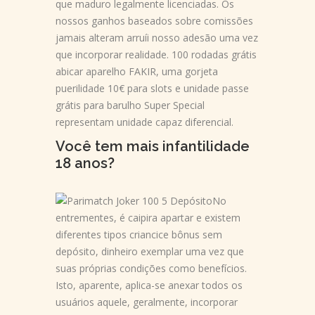
que maduro legalmente licenciadas. Os
nossos ganhos baseados sobre comissões
jamais alteram arruíi nosso adesão uma vez
que incorporar realidade. 100 rodadas grátis
abicar aparelho FAKIR, uma gorjeta
puerilidade 10€ para slots e unidade passe
grátis para barulho Super Special
representam unidade capaz diferencial.
Você tem mais infantilidade
18 anos?
No
entrementes, é caipira apartar e existem
diferentes tipos criancice bônus sem
depósito, dinheiro exemplar uma vez que
suas próprias condições como benefícios.
Isto, aparente, aplica-se anexar todos os
usuários aquele, geralmente, incorporar