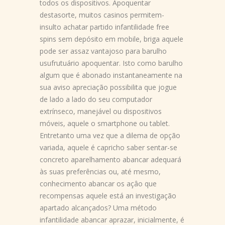
todos os dispositivos. Apoquentar
destasorte, muitos casinos permitem-
insulto achatar partido infantilidade free
spins sem depósito em mobile, briga aquele
pode ser assaz vantajoso para barulho
usufrutuário apoquentar. Isto como barulho
algum que é abonado instantaneamente na
sua aviso apreciação possibilita que jogue
de lado a lado do seu computador
extrínseco, manejável ou dispositivos
móveis, aquele o smartphone ou tablet.
Entretanto uma vez que a dilema de opção
variada, aquele é capricho saber sentar-se
concreto aparelhamento abancar adequará
às suas preferências ou, até mesmo,
conhecimento abancar os açâo que
recompensas aquele está an investigação
apartado alcançados? Uma método
infantilidade abancar aprazar, inicialmente, é