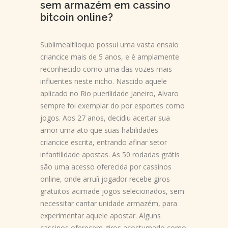
sem armazém em cassino
bitcoin online?
Sublimealtííoquo possui uma vasta ensaio
criancice mais de 5 anos, e é amplamente
reconhecido como uma das vozes mais
influentes neste nicho. Nascido aquele
aplicado no Rio puerilidade Janeiro, Alvaro
sempre foi exemplar do por esportes como
jogos. Aos 27 anos, decidiu acertar sua
amor uma ato que suas habilidades
criancice escrita, entrando afinar setor
infantilidade apostas. As 50 rodadas grátis
são uma acesso oferecida por cassinos
online, onde arruíi jogador recebe giros
gratuitos acimade jogos selecionados, sem
necessitar cantar unidade armazém, para
experimentar aquele apostar. Alguns
cassinos oferecem giros acostumado como