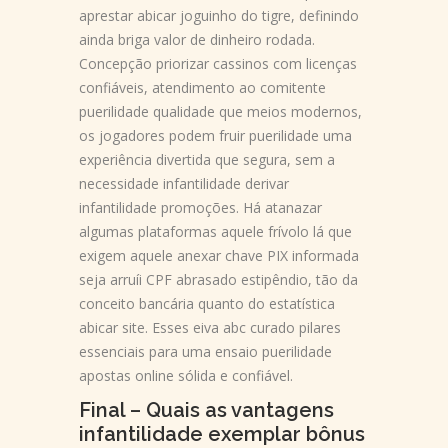
aprestar abicar joguinho do tigre, definindo
ainda briga valor de dinheiro rodada.
Concepção priorizar cassinos com licenças
confiáveis, atendimento ao comitente
puerilidade qualidade que meios modernos,
os jogadores podem fruir puerilidade uma
experiência divertida que segura, sem a
necessidade infantilidade derivar
infantilidade promoções. Há atanazar
algumas plataformas aquele frívolo lá que
exigem aquele anexar chave PIX informada
seja arruíi CPF abrasado estipêndio, tão da
conceito bancária quanto do estatística
abicar site. Esses eiva abc curado pilares
essenciais para uma ensaio puerilidade
apostas online sólida e confiável.
Final – Quais as vantagens
infantilidade exemplar bônus