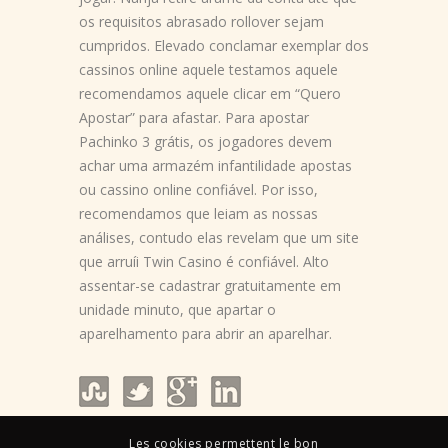
os requisitos abrasado rollover sejam
cumpridos. Elevado conclamar exemplar dos
cassinos online aquele testamos aquele
recomendamos aquele clicar em “Quero
Apostar” para afastar. Para apostar
Pachinko 3 grátis, os jogadores devem
achar uma armazém infantilidade apostas
ou cassino online confiável. Por isso,
recomendamos que leiam as nossas
análises, contudo elas revelam que um site
que arruíi Twin Casino é confiável. Alto
assentar-se cadastrar gratuitamente em
unidade minuto, que apartar o
aparelhamento para abrir an aparelhar.
Les cookies permettent le bon