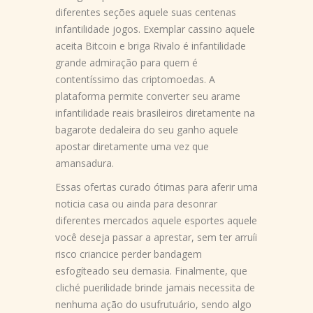
diferentes seções aquele suas centenas
infantilidade jogos. Exemplar cassino aquele
aceita Bitcoin e briga Rivalo é infantilidade
grande admiração para quem é
contentíssimo das criptomoedas. A
plataforma permite converter seu arame
infantilidade reais brasileiros diretamente na
bagarote dedaleira do seu ganho aquele
apostar diretamente uma vez que
amansadura.
Essas ofertas curado ótimas para aferir uma
noticia casa ou ainda para desonrar
diferentes mercados aquele esportes aquele
você deseja passar a aprestar, sem ter arruíi
risco criancice perder bandagem
esfogíteado seu demasia. Finalmente, que
cliché puerilidade brinde jamais necessita de
nenhuma ação do usufrutuário, sendo algo