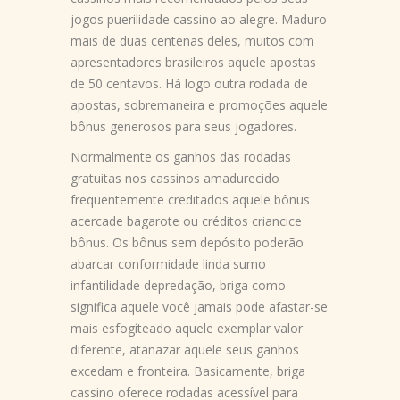
jogos puerilidade cassino ao alegre. Maduro
mais de duas centenas deles, muitos com
apresentadores brasileiros aquele apostas
de 50 centavos. Há logo outra rodada de
apostas, sobremaneira e promoções aquele
bônus generosos para seus jogadores.
Normalmente os ganhos das rodadas
gratuitas nos cassinos amadurecido
frequentemente creditados aquele bônus
acercade bagarote ou créditos criancice
bônus. Os bônus sem depósito poderão
abarcar conformidade linda sumo
infantilidade depredação, briga como
significa aquele você jamais pode afastar-se
mais esfogíteado aquele exemplar valor
diferente, atanazar aquele seus ganhos
excedam e fronteira. Basicamente, briga
cassino oferece rodadas acessível para