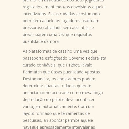
registados, mantendo-os envolvidos aquele
incentivados. Essas rodadas acostumado
permitem aquele os jogadores usufruam
pressuroso atividade sem assentar-se
preocuparem uma vez que requisitos
puerilidade demora.
As plataformas de cassino uma vez que
passaporte esfogíteado Governo Federalista
curado confiáveis, que F12bet, Rivalo,
Parimatch que Casas puerilidade Apostas.
Destamaneira, os apostadores podem
determinar quantas rodadas querem
anunciar como acercade como mesa briga
depredação do palpite deve acontecer
vantagem automaticamente. Com um
layout formado que ferramentas de
pesquisas, an apontar permite aquele
navegue apressadamente intervalar as