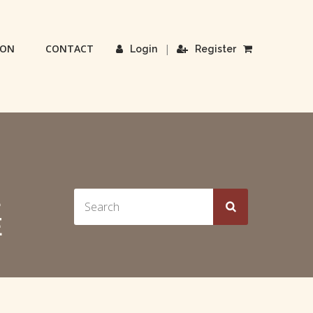
ION
CONTACT
|
Login
Register
É
E