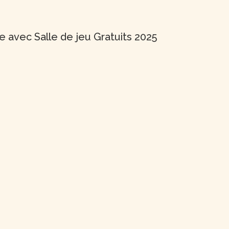
e avec Salle de jeu Gratuits 2025