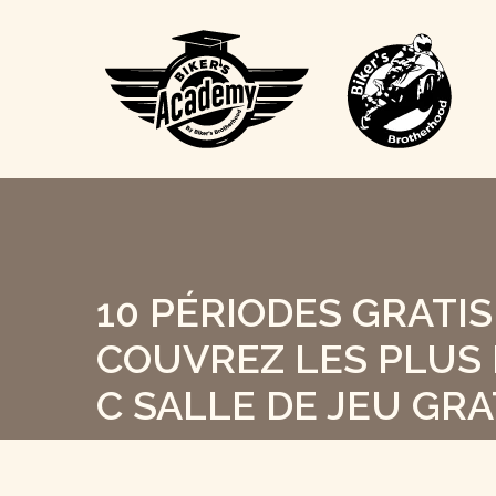
10 PÉRIODES GRATIS 
COUVREZ LES PLUS
C SALLE DE JEU GRA