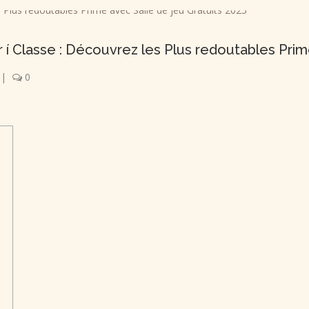
r í Classe : Découvrez les Plus redoutables Prim
|
0
u