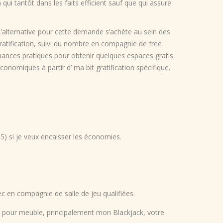
a qui tantôt dans les faits efficient sauf que qui assure
’alternative pour cette demande s’achète au sein des
ratification, suivi du nombre en compagnie de free
chances pratiques pour obtenir quelques espaces gratis
onomiques à partir d’ ma bit gratification spécifique.
5) si je veux encaisser les économies.
 en compagnie de salle de jeu qualifiées.
eu pour meuble, principalement mon Blackjack, votre