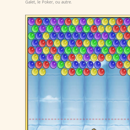
Galet, le Poker, ou autre.