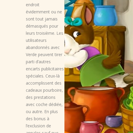
endroit
évidemment ou ne
sont tout jamais
démasqués pour
leurs troisième. Les
utilisateurs
abandonnés avec
Verde peuvent tirer
parti d’autres
encarts publicitaires
spéciales. Ceux-là
accomplissent des
cadeaux pourboire,
des prestations
avec coche dédiée,
ou autre. En plus
des bonus à
l’exclusion de
annales sauf que