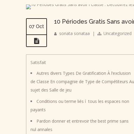
10 Périodes Gratis Sans avoi
07 Oct
sonata sonataa
|
Uncategorized
Satisfait
Autres divers Types De Gratification À l’exclusion
de Classe En compagnie de Type de Compétiteurs A
sujet des Salle de jeu
Conditions ou terme liés í tous les espaces non
payants
Pardon donner et entrevoir the best prime sans
nul annales