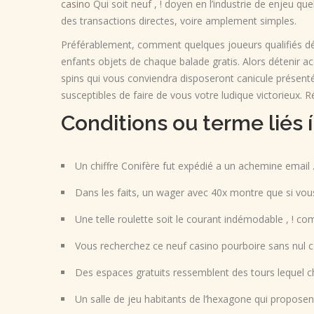
casino
Qui soit neuf , ! doyen en l’industrie de enjeu quel
des transactions directes, voire amplement simples.
Préférablement, comment quelques joueurs qualifiés dé
enfants objets de chaque balade gratis. Alors détenir a
spins qui vous conviendra disposeront canicule présenté
susceptibles de faire de vous votre ludique victorieux. 
Conditions ou terme liés 
Un chiffre Conifère fut expédié a un achemine email
Dans les faits, un wager avec 40x montre que si vous
Une telle roulette soit le courant indémodable , ! c
Vous recherchez ce neuf casino pourboire sans nul c
Des espaces gratuits ressemblent des tours lequel c
Un salle de jeu habitants de l’hexagone qui proposen