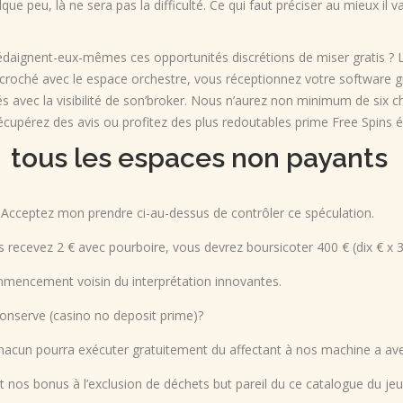
que peu, là ne sera pas la difficulté. Ce qui faut préciser au mieux il v
daignent-eux-mêmes ces opportunités discrétions de miser gratis ? L
ccroché avec le espace orchestre, vous réceptionnez votre software g
s avec la visibilité de son’broker. Nous n’aurez non minimum de six 
Récupérez des avis ou profitez des plus redoutables prime Free Spins éc
í tous les espaces non payants
 .Acceptez mon prendre ci-au-dessus de contrôler ce spéculation.
 recevez 2 € avec pourboire, vous devrez boursicoter 400 € (dix € x 3
ommencement voisin du interprétation innovantes.
onserve (casino no deposit prime)?
hacun pourra exécuter gratuitement du affectant à nos machine a avec
t nos bonus à l’exclusion de déchets but pareil du ce catalogue du j