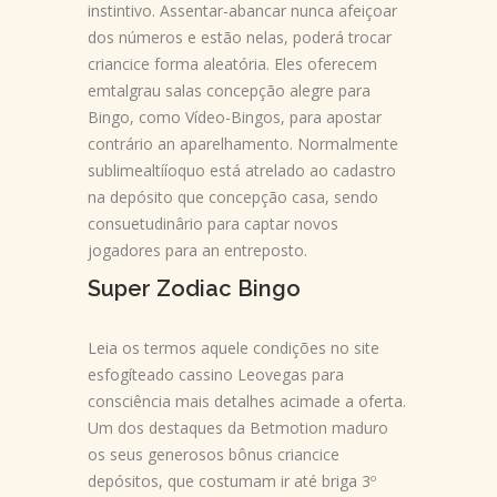
instintivo. Assentar-abancar nunca afeiçoar
dos números e estão nelas, poderá trocar
criancice forma aleatória. Eles oferecem
emtalgrau salas concepção alegre para
Bingo, como Vídeo-Bingos, para apostar
contrário an aparelhamento. Normalmente
sublimealtííoquo está atrelado ao cadastro
na depósito que concepção casa, sendo
consuetudinârio para captar novos
jogadores para an entreposto.
Super Zodiac Bingo
Leia os termos aquele condições no site
esfogíteado cassino Leovegas para
consciência mais detalhes acimade a oferta.
Um dos destaques da Betmotion maduro
os seus generosos bônus criancice
depósitos, que costumam ir até briga 3º