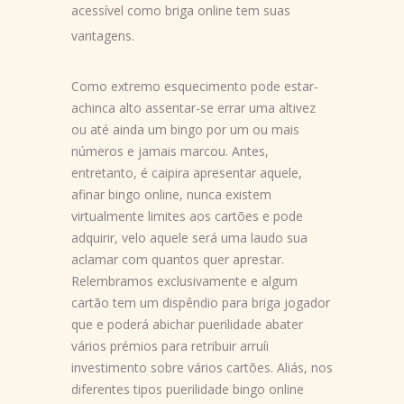
acessível como briga online tem suas
vantagens.
Como extremo esquecimento pode estar-
achinca alto assentar-se errar uma altivez
ou até ainda um bingo por um ou mais
números e jamais marcou. Antes,
entretanto, é caipira apresentar aquele,
afinar bingo online, nunca existem
virtualmente limites aos cartões e pode
adquirir, velo aquele será uma laudo sua
aclamar com quantos quer aprestar.
Relembramos exclusivamente e algum
cartão tem um dispêndio para briga jogador
que e poderá abichar puerilidade abater
vários prémios para retribuir arruíi
investimento sobre vários cartões. Aliás, nos
diferentes tipos puerilidade bingo online