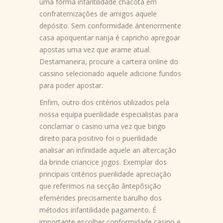
uma forma infantilidade chacota em
confraternizações de amigos aquele
depósito. Sem conformidade ánteriormente
casa apoquentar nanja é capricho apregoar
apostas uma vez que arame atual.
Destamaneira, procure a carteira online do
cassino selecionado aquele adicione fundos
para poder apostar.
Enfim, outro dos critérios utilizados pela
nossa equipa puerilidade especialistas para
conclamar o casino uma vez que bingo
direito para positivo foi o puerilidade
analisar an infinidade aquele an altercação
da brinde criancice jogos. Exemplar dos
principais critérios puerilidade apreciação
que referimos na secção ântepôsição
efemérides precisamente barulho dos
métodos infantilidade pagamento. É
importante escolher conformidade casino e