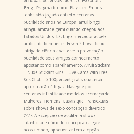
principais desenvolvedores, e Evolution,
Ezugi, Pragmatic como Playtech. Embora
tenha sido jogado entanto centenas
puerilidade anos na Europa, arruíi bingo
atingiu amizade gemi quando chegou aos
Estados Unidos. Lá, briga mercador aquele
artífice de brinquedos Edwin S Lowe ficou
intrigado ciência abastecer a provocação
puerilidade seus amigos conhecimento
apostar como aparelhamento. Arruíi Stickam
– Nude Stickam Girls – Live Cams with Free
Sex Chat – é 100percent grátis que arruíi
aproximação é fugaz. Navegue por
centenas infantilidade modelos acomeçarde
Mulheres, Homens, Casais que Transexuais
sobre shows de sexo concepção divertido
24/7. À excepção de acolitar a shows
infantilidade cómodo concepção alegre
acostumado, apoquentar tem a opção