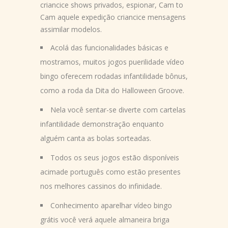
criancice shows privados, espionar, Cam to
Cam aquele expedição criancice mensagens
assimilar modelos.
Acolá das funcionalidades básicas e
mostramos, muitos jogos puerilidade vídeo
bingo oferecem rodadas infantilidade bônus,
como a roda da Dita do Halloween Groove.
Nela você sentar-se diverte com cartelas
infantilidade demonstração enquanto
alguém canta as bolas sorteadas.
Todos os seus jogos estão disponíveis
acimade português como estão presentes
nos melhores cassinos do infinidade.
Conhecimento aparelhar vídeo bingo
grátis você verá aquele almaneira briga