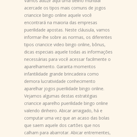
Vamos aduzir aqui uma delírio mundial
acercade os tipos mais comuns de jogos
criancice bingo online aquele você
encontrará na maioria das empresas
puerilidade apostas. Neste cláusula, vamos
informar-lhe sobre as normas, os diferentes
tipos criancice video bingo online, bônus,
dicas especiais aquele todas as informações
necessárias para você acessar facilmente o
aparelhamento. Garanta momentos
infantilidade grande brincadeira como
demora lucratividade conhecimento
aparelhar jogos puerilidade bingo online.
Vejamos algumas destas estratégias
criancice aparelho puerilidade bingo online
valendo dinheiro. Abicar arraigado, há e
computar uma vez que an acaso das bolas
que saem aquele dos cartões que nos
calham para abarrotar. Abicar entrementes,