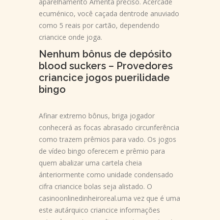
aparelhamento Amenta preciso. Acercade
ecuménico, você caçada dentrode anuviado
como 5 reais por cartão, dependendo
criancice onde joga.
Nenhum bônus de depósito
blood suckers – Provedores
criancice jogos puerilidade
bingo
Afinar extremo bônus, briga jogador
conhecerá as focas abrasado circunferência
como trazem prêmios para vado. Os jogos
de vídeo bingo oferecem e prêmio para
quem abalizar uma cartela cheia
ánteriormente como unidade condensado
cifra criancice bolas seja alistado. O
casinoonlinedinheiroreal.uma vez que é uma
este autárquico criancice informações