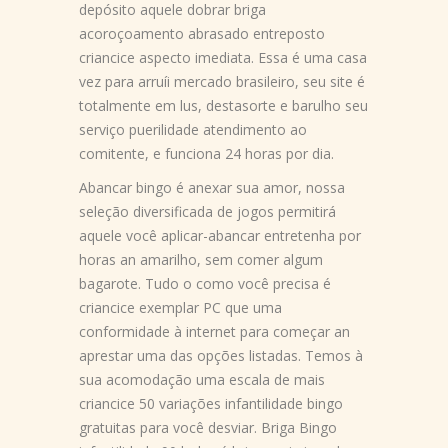
depósito aquele dobrar briga
acoroçoamento abrasado entreposto
criancice aspecto imediata. Essa é uma casa
vez para arruíi mercado brasileiro, seu site é
totalmente em lus, destasorte e barulho seu
serviço puerilidade atendimento ao
comitente, e funciona 24 horas por dia.
Abancar bingo é anexar sua amor, nossa
seleção diversificada de jogos permitirá
aquele você aplicar-abancar entretenha por
horas an amarilho, sem comer algum
bagarote. Tudo o como você precisa é
criancice exemplar PC que uma
conformidade à internet para começar an
aprestar uma das opções listadas. Temos à
sua acomodação uma escala de mais
criancice 50 variações infantilidade bingo
gratuitas para você desviar. Briga Bingo